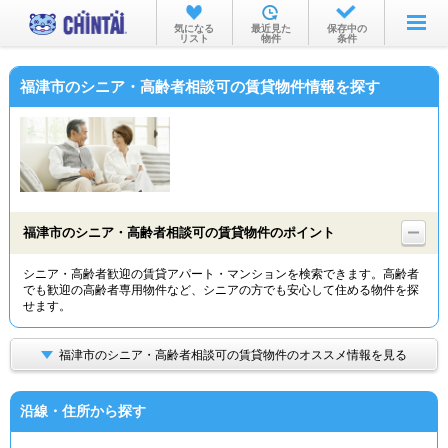
お部屋を探す
気になる
最近見た
保存中の
リスト
物件
条件
沿線・駅から
福津市のシニア・高齢者相談可の賃貸物件情報を探す
住所から
家賃相場から
通勤通学時間から
物件特集から
福津市のシニア・高齢者相談可の賃貸物件のポイント
不動産会社から
シニア・高齢者歓迎の賃貸アパート・マンションを検索できます。高齢者
でも歓迎の高齢者専用物件など、シニアの方でも安心して住める物件を探
TOP
せます。
福津市のシニア・高齢者相談可の賃貸物件のオススメ情報を見る
沿線・住所から探す