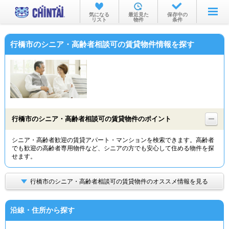
お部屋を探す
気になる
最近見た
保存中の
リスト
物件
条件
沿線・駅から
行橋市のシニア・高齢者相談可の賃貸物件情報を探す
住所から
家賃相場から
通勤通学時間から
物件特集から
行橋市のシニア・高齢者相談可の賃貸物件のポイント
不動産会社から
シニア・高齢者歓迎の賃貸アパート・マンションを検索できます。高齢者
でも歓迎の高齢者専用物件など、シニアの方でも安心して住める物件を探
TOP
せます。
行橋市のシニア・高齢者相談可の賃貸物件のオススメ情報を見る
沿線・住所から探す