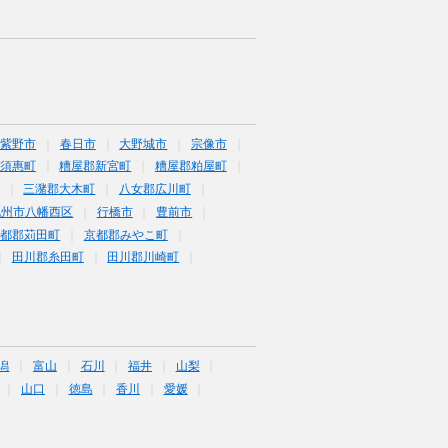
筑紫野市
春日市
大野城市
宗像市
須惠町
糟屋郡新宮町
糟屋郡粕屋町
三潴郡大木町
八女郡広川町
九州市八幡西区
行橋市
豊前市
京都郡苅田町
京都郡みやこ町
田川郡糸田町
田川郡川崎町
潟
富山
石川
福井
山梨
山口
徳島
香川
愛媛