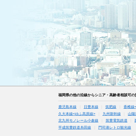
福岡県の他の沿線からシニア・高齢者相談可の
鹿児島本線
日豊本線
筑肥線
香椎線
久大本線<ゆふ高原線>
九州新幹線
山陽
北九州モノレール小倉線
筑豊電気鉄道
平成筑豊鉄道糸田線
門司港レトロ観光線