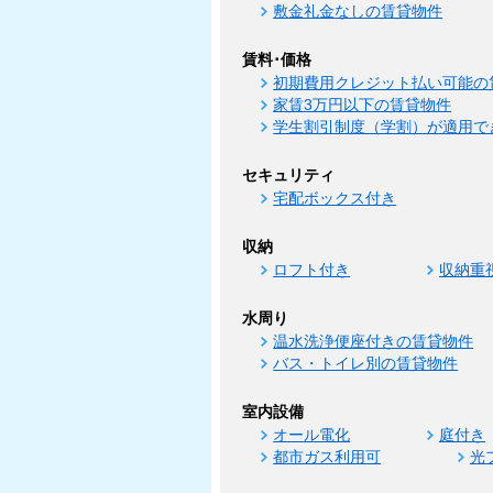
敷金礼金なしの賃貸物件
賃料･価格
初期費用クレジット払い可能の
家賃3万円以下の賃貸物件
学生割引制度（学割）が適用で
セキュリティ
宅配ボックス付き
収納
ロフト付き
収納重
水周り
温水洗浄便座付きの賃貸物件
バス・トイレ別の賃貸物件
室内設備
オール電化
庭付き
都市ガス利用可
光