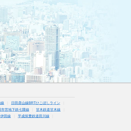
山線
日田彦山線BRTひこぼしライン
岡市営地下鉄七隈線
甘木鉄道甘木線
道伊田線
平成筑豊鉄道田川線