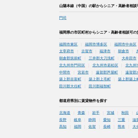
山陽本線（中国）の駅からシニア・高齢者相談
門司
福岡県の市区町村からシニア・高齢者相談可の
福岡市東区
福岡市博多区
福岡市中央区
太宰府市
古賀市
福津市
朝倉市
朝倉郡筑前町
三井郡大刀洗町
大牟田市
北九州市門司区
北九州市若松区
北九州
中間市
宮若市
遠賀郡芦屋町
遠賀郡
築上郡吉富町
築上郡上毛町
築上郡築上
田川郡大任町
田川郡福智町
都道府県別に賃貸物件を探す
北海道
青森
岩手
宮城
秋田
長野
岐阜
静岡
愛知
三重
滋
高知
福岡
佐賀
長崎
熊本
大