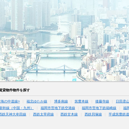
賃貸物件物件を探す
<海の中道線>
福北ゆたか線
博多南線
筑豊本線
後藤寺線
日田彦
新幹線（中国・九州）
福岡市営地下鉄空港線
福岡市営地下鉄箱崎線
福
西鉄天神大牟田線
西鉄太宰府線
西鉄甘木線
西鉄貝塚線
平成筑豊鉄