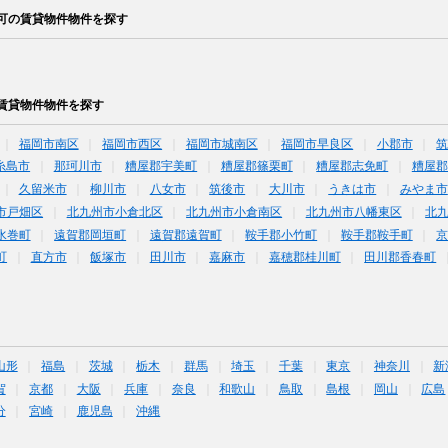
可の賃貸物件物件を探す
賃貸物件物件を探す
福岡市南区
福岡市西区
福岡市城南区
福岡市早良区
小郡市
糸島市
那珂川市
糟屋郡宇美町
糟屋郡篠栗町
糟屋郡志免町
糟屋郡
久留米市
柳川市
八女市
筑後市
大川市
うきは市
みやま市
市戸畑区
北九州市小倉北区
北九州市小倉南区
北九州市八幡東区
北
水巻町
遠賀郡岡垣町
遠賀郡遠賀町
鞍手郡小竹町
鞍手郡鞍手町
町
直方市
飯塚市
田川市
嘉麻市
嘉穂郡桂川町
田川郡香春町
山形
福島
茨城
栃木
群馬
埼玉
千葉
東京
神奈川
新
賀
京都
大阪
兵庫
奈良
和歌山
鳥取
島根
岡山
広島
分
宮崎
鹿児島
沖縄