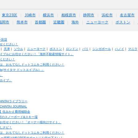
東京23区
川崎市
横浜市
相模原市
静岡市
浜松市
名古屋市
福岡市
熊本市
首都圏
近畿圏
海外
ニューヨーク
ボストン
外賃貸
せください！
｜
天津
｜
ソウル
｜
ニューヨーク
｜
ボストン
｜
ロンドン
｜
パリ
｜
シンガポール
｜
ハノイ
｜
マニラ
イブルにお任せください！「海外不動産情報サイト」
ください！
は、おもてなしドットコムをご利用ください！
ble(サイタマ ドットエイブル）」
」
カイブ」
INTAIライブラリー
TAI JOURNAL
ク】住みかえ費用補助金
馬村のスノーボード&スキー場
お任せください！「オーナー様向けサイト」
しナビ！
は、おもてなしドットコムをご利用ください！
ュー掲載はMEO対策サポートにお任せ下さい！