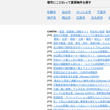
都市にこだわって賃貸物件を探す
札幌市
仙台市
さいたま市
千葉市
神戸市
岡山市
広島市
北九州市
CHINTAI：
賃貸・部屋探し情報サイト
学生向け賃貸
海
[PR]
海外の不動産・賃貸情報ならエイブル海外店にお任
香港
｜
台湾
｜
高雄
｜
上海
｜
蘇州
｜
深セン
｜
広州
[PR]
海外不動産～投資・居住・別荘・資産分散～ならエ
[PR]
法人様向け海外赴任サポートならエイブルにお任せ
[PR]
こんなお部屋に泊まってみたい！そんなお部屋探し
[PR]
埼玉県の不動産オーナー様向けサイト「saitama.a
[PR]
学生の一人暮らし向け賃貸！「エイブル進学応援部
[PR]
過去の掲載物件も探せる！「エイブル賃貸物件アー
[PR]
賃貸物件の疑問解決！教えてエイブルAGENT
[PR]
賃貸生活の工夫を紹介！CHINTAI情報局
[PR]
女性の賃貸生活を応援！Woman.CHINTAI
[PR]
過去から現在に掲載された物件が探せるWoman.CH
[PR]
不動産賃貸仲介業務のプロ向けお役立ちメディア！CHIN
[PR]
引越し後に後悔しても大丈夫【CHINTAI安心パッ
[PR]
エイブル白馬五竜（Hakuba GORYU）長野県白
[PR]
賃貸経営・アパートマンション経営ならエイブルに
[PR]
安くて安心な単身引越し事業者を探すなら単身引越
[PR]
こんなお部屋に泊まってみたい！そんなお部屋探し
[PR]
MEO対策のビジネスプロフィールとストリートビ