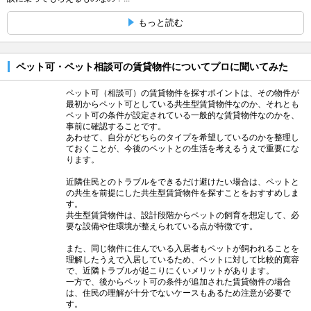
もっと読む
ペット可・ペット相談可の賃貸物件についてプロに聞いてみた
ペット可（相談可）の賃貸物件を探すポイントは、その物件が
最初からペット可としている共生型賃貸物件なのか、それとも
ペット可の条件が設定されている一般的な賃貸物件なのかを、
事前に確認することです。
あわせて、自分がどちらのタイプを希望しているのかを整理し
ておくことが、今後のペットとの生活を考えるうえで重要にな
ります。
近隣住民とのトラブルをできるだけ避けたい場合は、ペットと
の共生を前提にした共生型賃貸物件を探すことをおすすめしま
す。
共生型賃貸物件は、設計段階からペットの飼育を想定して、必
要な設備や住環境が整えられている点が特徴です。
また、同じ物件に住んでいる入居者もペットが飼われることを
理解したうえで入居しているため、ペットに対して比較的寛容
で、近隣トラブルが起こりにくいメリットがあります。
一方で、後からペット可の条件が追加された賃貸物件の場合
は、住民の理解が十分でないケースもあるため注意が必要で
す。