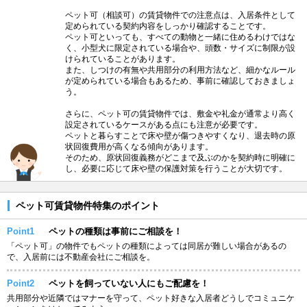
ペット可（相談可）の賃貸物件での注意点は、入居条件として
定められている契約内容をしっかり確認することです。
ペット可といっても、すべての動物と一緒に住めるわけではな
く、小型犬に限定されている場合や、頭数・サイズに制限が設
けられていることがあります。
また、しつけの有無や共用部分の利用方法など、細かなルール
が定められている場合もあるため、事前に確認しておきましょ
う。
さらに、ペット可の賃貸物件では、敷金や礼金が通常より高く
設定されているケースがある点にも注意が必要です。
ペットと暮らすことで床や壁が傷つきやすくなり、退去時の原
状回復費用が高くなる傾向があります。
そのため、原状回復義務がどこまで及ぶのかを契約時に明確に
し、必要に応じて床や壁の保護対策を行うことが大切です。
ペット可賃貸物件特集のポイント
Point1
ペットの種類は事前にご相談を！
「ペット可」の物件でもペットの種類によっては同居が難しい場合があるの
で、入居前には不動産会社にご相談を。
Point2
ペットを飼っていない人にもご配慮を！
共用部分や近隣ではマナーを守って、ペット好きな入居者どうしでコミュニケ