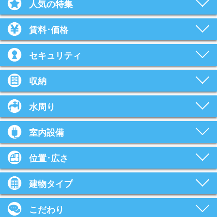
人気の特集
賃料･価格
セキュリティ
収納
水周り
室内設備
位置･広さ
建物タイプ
こだわり