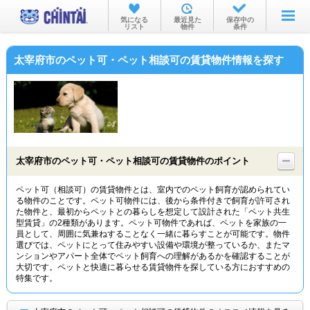
お部屋を探す
気になる
最近見た
保存中の
リスト
物件
条件
沿線・駅から
太宰府市のペット可・ペット相談可の賃貸物件情報を探す
住所から
家賃相場から
通勤通学時間から
物件特集から
太宰府市のペット可・ペット相談可の賃貸物件のポイント
不動産会社から
ペット可（相談可）の賃貸物件とは、室内でのペット飼育が認められてい
る物件のことです。ペット可物件には、後から条件付きで飼育が許可され
TOP
た物件と、最初からペットとの暮らしを想定して設計された「ペット共生
型賃貸」の2種類があります。ペット可物件であれば、ペットを家族の一
員として、周囲に気兼ねすることなく一緒に暮らすことが可能です。物件
選びでは、ペットにとって住みやすい設備や環境が整っているか、またマ
ンションやアパート全体でペット飼育への理解があるかを確認することが
大切です。ペットと快適に暮らせる賃貸物件を探している方におすすめの
特集です。