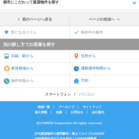
都市にこだわって賃貸物件を探す
前のページへ戻る
ページの先頭へ
気になるリスト
保存中の条件
別の探し方でお部屋を探す
沿線・駅から
住所から
家賃相場から
通勤通学時間から
物件特集から
TOP
スマートフォン
パソコン
地域一覧
アーカイブ
サイトマップ
個人情報
免責
お問合せ
会社案内
(C) CHINTAI Corporation All rights reserved.
[PR]賃貸物件の疑問解決！教えてエイブルAGENT
[PR]賃貸生活の工夫を紹介！CHINTAI情報局