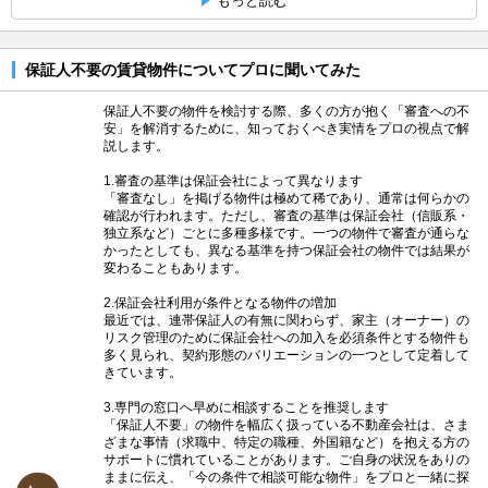
もっと読む
保証人不要の賃貸物件についてプロに聞いてみた
保証人不要の物件を検討する際、多くの方が抱く「審査への不
安」を解消するために、知っておくべき実情をプロの視点で解
説します。
1.審査の基準は保証会社によって異なります
「審査なし」を掲げる物件は極めて稀であり、通常は何らかの
確認が行われます。ただし、審査の基準は保証会社（信販系・
独立系など）ごとに多種多様です。一つの物件で審査が通らな
かったとしても、異なる基準を持つ保証会社の物件では結果が
変わることもあります。
2.保証会社利用が条件となる物件の増加
最近では、連帯保証人の有無に関わらず、家主（オーナー）の
リスク管理のために保証会社への加入を必須条件とする物件も
多く見られ、契約形態のバリエーションの一つとして定着して
きています。
3.専門の窓口へ早めに相談することを推奨します
「保証人不要」の物件を幅広く扱っている不動産会社は、さま
ざまな事情（求職中、特定の職種、外国籍など）を抱える方の
サポートに慣れていることがあります。ご自身の状況をありの
ままに伝え、「今の条件で相談可能な物件」をプロと一緒に探