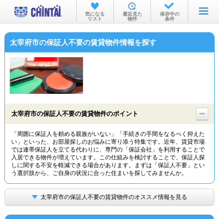
お部屋を探す
気になる
最近見た
保存中の
リスト
物件
条件
沿線・駅から
太宰府市の保証人不要の賃貸物件情報を探す
住所から
家賃相場から
通勤通学時間から
物件特集から
太宰府市の保証人不要の賃貸物件のポイント
不動産会社から
「周囲に保証人を頼める親族がいない」「手続きの手間をなるべく抑えた
い」といった、お部屋探しのお悩みに寄り添う特集です。近年、賃貸市場
TOP
では連帯保証人を立てる代わりに、専門の「保証会社」を利用することで
入居できる物件が増えています。この仕組みを検討することで、保証人探
しに関する不安を軽減できる場合があります。まずは「保証人不要」とい
う選択肢から、ご自身の状況に合った住まいを探してみませんか。
太宰府市の保証人不要の賃貸物件のオススメ情報を見る