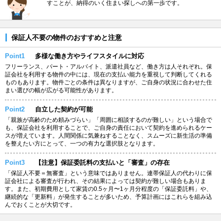
すことが、納得のいく住まい探しへの第一歩です。
保証人不要の物件のおすすめと注意
Point1
多様な働き方やライフスタイルに対応
フリーランス、パート・アルバイト、派遣社員など、働き方は人それぞれ。保
証会社を利用する物件の中には、現在の支払い能力を重視して判断してくれる
ものもあります。物件ごとの条件は異なりますが、ご自身の状況に合わせた住
まい選びの幅が広がる可能性があります。
Point2
自立した契約が可能
「親族が高齢のため頼みづらい」「周囲に相談するのが難しい」という場合で
も、保証会社を利用することで、ご自身の責任において契約を進められるケー
スが増えています。人間関係に気兼ねすることなく、スムーズに新生活の準備
を整えたい方にとって、一つの有力な選択肢となります。
Point3
【注意】保証委託料の支払いと「審査」の存在
「保証人不要＝無審査」という意味ではありません。連帯保証人の代わりに保
証会社による審査が行われ、その結果によっては契約が難しい場合もありま
す。また、初期費用として家賃の0.5ヶ月〜1ヶ月分程度の「保証委託料」や、
継続的な「更新料」が発生することが多いため、予算計画にはこれらを組み込
んでおくことが大切です。