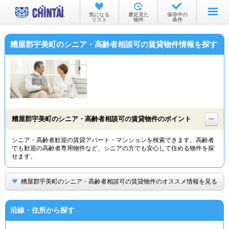
お部屋を探す
気になる
最近見た
保存中の
リスト
物件
条件
沿線・駅から
糟屋郡宇美町のシニア・高齢者相談可の賃貸物件情報を探す
住所から
家賃相場から
通勤通学時間から
物件特集から
糟屋郡宇美町のシニア・高齢者相談可の賃貸物件のポイント
不動産会社から
シニア・高齢者歓迎の賃貸アパート・マンションを検索できます。高齢者
でも歓迎の高齢者専用物件など、シニアの方でも安心して住める物件を探
TOP
せます。
糟屋郡宇美町のシニア・高齢者相談可の賃貸物件のオススメ情報を見る
沿線・住所から探す