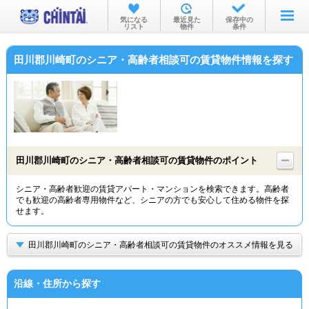
お部屋を探す
気になる
最近見た
保存中の
リスト
物件
条件
沿線・駅から
田川郡川崎町のシニア・高齢者相談可の賃貸物件情報を探す
住所から
家賃相場から
通勤通学時間から
物件特集から
田川郡川崎町のシニア・高齢者相談可の賃貸物件のポイント
不動産会社から
シニア・高齢者歓迎の賃貸アパート・マンションを検索できます。高齢者
でも歓迎の高齢者専用物件など、シニアの方でも安心して住める物件を探
TOP
せます。
田川郡川崎町のシニア・高齢者相談可の賃貸物件のオススメ情報を見る
沿線・住所から探す