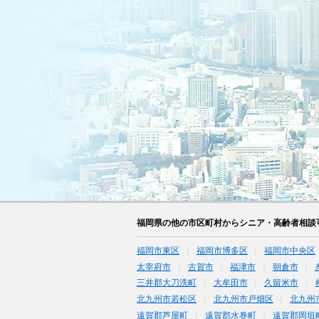
福岡県の他の市区町村からシニア・高齢者相談
福岡市東区
福岡市博多区
福岡市中央区
太宰府市
古賀市
福津市
朝倉市
三井郡大刀洗町
大牟田市
久留米市
北九州市若松区
北九州市戸畑区
北九州
遠賀郡芦屋町
遠賀郡水巻町
遠賀郡岡垣