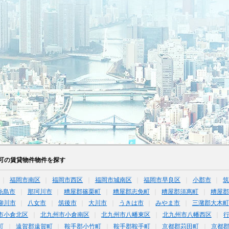
可の賃貸物件物件を探す
福岡市南区
福岡市西区
福岡市城南区
福岡市早良区
小郡市
糸島市
那珂川市
糟屋郡篠栗町
糟屋郡志免町
糟屋郡須惠町
糟屋郡
柳川市
八女市
筑後市
大川市
うきは市
みやま市
三潴郡大木町
市小倉北区
北九州市小倉南区
北九州市八幡東区
北九州市八幡西区
町
遠賀郡遠賀町
鞍手郡小竹町
鞍手郡鞍手町
京都郡苅田町
京都