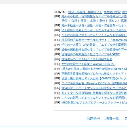
CHINTAI：
賃貸・部屋探し情報サイト
学生向け賃貸
海
[PR]
海外の不動産・賃貸情報ならエイブル海外店にお任
香港
｜
台湾
｜
高雄
｜
上海
｜
蘇州
｜
深セン
｜
広州
[PR]
海外不動産～投資・居住・別荘・資産分散～ならエ
[PR]
法人様向け海外赴任サポートならエイブルにお任せ
[PR]
こんなお部屋に泊まってみたい！そんなお部屋探し
[PR]
埼玉県の不動産オーナー様向けサイト「saitama.a
[PR]
学生の一人暮らし向け賃貸！「エイブル進学応援部
[PR]
過去の掲載物件も探せる！「エイブル賃貸物件アー
[PR]
賃貸物件の疑問解決！教えてエイブルAGENT
[PR]
賃貸生活の工夫を紹介！CHINTAI情報局
[PR]
女性の賃貸生活を応援！Woman.CHINTAI
[PR]
過去から現在に掲載された物件が探せるWoman.CH
[PR]
不動産賃貸仲介業務のプロ向けお役立ちメディア！CHIN
[PR]
引越し後に後悔しても大丈夫【CHINTAI安心パッ
[PR]
エイブル白馬五竜（Hakuba GORYU）長野県白
[PR]
賃貸経営・アパートマンション経営ならエイブルに
[PR]
安くて安心な単身引越し事業者を探すなら単身引越
[PR]
こんなお部屋に泊まってみたい！そんなお部屋探し
[PR]
MEO対策のビジネスプロフィールとストリートビ
お問合せ
地域一覧