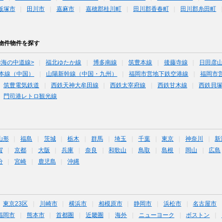
飯塚市
田川市
嘉麻市
嘉穂郡桂川町
田川郡香春町
田川郡糸田町
物件物件を探す
<海の中道線>
福北ゆたか線
博多南線
筑豊本線
後藤寺線
日田彦
本線（中国）
山陽新幹線（中国・九州）
福岡市営地下鉄空港線
福岡市
筑豊電気鉄道
西鉄天神大牟田線
西鉄太宰府線
西鉄甘木線
西鉄貝
門司港レトロ観光線
山形
福島
茨城
栃木
群馬
埼玉
千葉
東京
神奈川
新
賀
京都
大阪
兵庫
奈良
和歌山
鳥取
島根
岡山
広島
分
宮崎
鹿児島
沖縄
東京23区
川崎市
横浜市
相模原市
静岡市
浜松市
名古屋市
福岡市
熊本市
首都圏
近畿圏
海外
ニューヨーク
ボストン