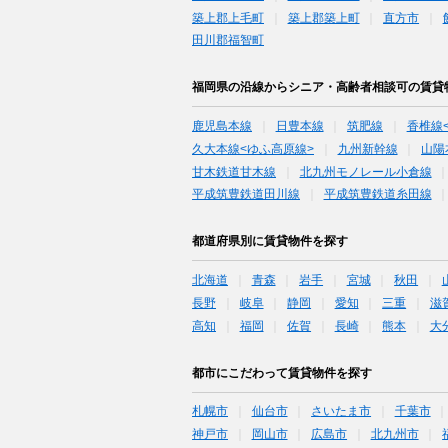
築上郡上毛町
築上郡築上町
直方市
田川郡福智町
福岡県の沿線からシニア・高齢者相談可の賃貸
鹿児島本線
日豊本線
筑肥線
香椎線
久大本線<ゆふ高原線>
九州新幹線
山陽
甘木鉄道甘木線
北九州モノレール小倉線
平成筑豊鉄道田川線
平成筑豊鉄道糸田線
都道府県別に賃貸物件を探す
北海道
青森
岩手
宮城
秋田
長野
岐阜
静岡
愛知
三重
滋
高知
福岡
佐賀
長崎
熊本
大
都市にこだわって賃貸物件を探す
札幌市
仙台市
さいたま市
千葉市
神戸市
岡山市
広島市
北九州市