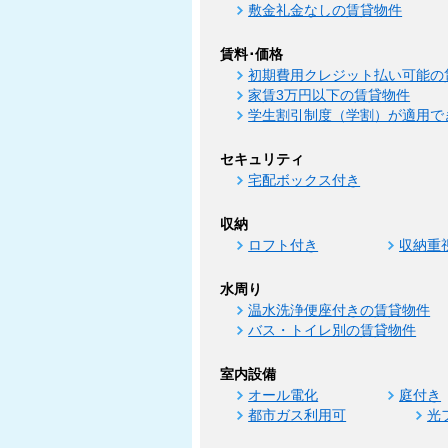
敷金礼金なしの賃貸物件
賃料･価格
初期費用クレジット払い可能の
家賃3万円以下の賃貸物件
学生割引制度（学割）が適用で
セキュリティ
宅配ボックス付き
収納
ロフト付き
収納重
水周り
温水洗浄便座付きの賃貸物件
バス・トイレ別の賃貸物件
室内設備
オール電化
庭付き
都市ガス利用可
光