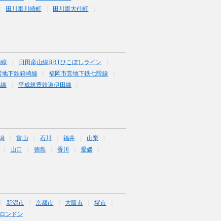
田川郡川崎町
田川郡大任町
山線
日田彦山線BRTひこぼしライン
営地下鉄箱崎線
福岡市営地下鉄七隈線
塚線
平成筑豊鉄道伊田線
潟
富山
石川
福井
山梨
山口
徳島
香川
愛媛
新潟市
京都市
大阪市
堺市
ロンドン