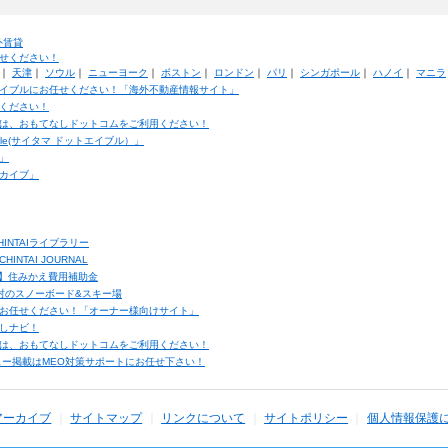
外賃貸
せください！
｜
天津
｜
ソウル
｜
ニューヨーク
｜
ボストン
｜
ロンドン
｜
パリ
｜
シンガポール
｜
ハノイ
｜
マニラ
イブルにお任せください！「海外不動産情報サイト」
ください！
は、おもてなしドットコムをご利用ください！
ble(サイタマ ドットエイブル）」
」
カイブ」
INTAIライブラリー
TAI JOURNAL
ク】住みかえ費用補助金
馬村のスノーボード&スキー場
お任せください！「オーナー様向けサイト」
しナビ！
は、おもてなしドットコムをご利用ください！
ュー掲載はMEO対策サポートにお任せ下さい！
アーカイブ
サイトマップ
リンクについて
サイトポリシー
個人情報保護