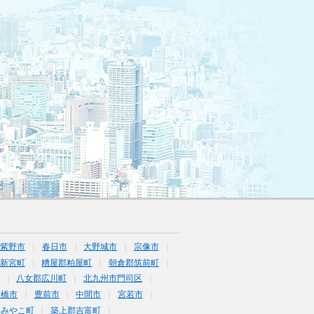
筑紫野市
春日市
大野城市
宗像市
新宮町
糟屋郡粕屋町
朝倉郡筑前町
八女郡広川町
北九州市門司区
行橋市
豊前市
中間市
宮若市
郡みやこ町
築上郡吉富町