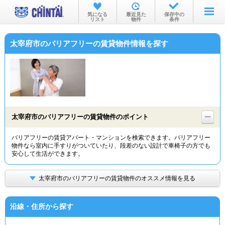
お部屋を探す
気になる
最近見た
保存中の
リスト
物件
条件
沿線・駅から
太宰府市のバリアフリーの賃貸物件情報を探す
住所から
家賃相場から
通勤通学時間から
物件特集から
太宰府市のバリアフリーの賃貸物件のポイント
不動産会社から
バリアフリーの賃貸アパート・マンションを検索できます。バリアフリー
物件なら室内に手すりがついていたり、段差のない設計で車椅子の方でも
TOP
安心して生活ができます。
太宰府市のバリアフリーの賃貸物件のオススメ情報を見る
沿線・住所から探す