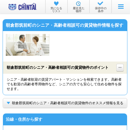
お部屋を探す
気になる
最近見た
保存中の
リスト
物件
条件
沿線・駅から
朝倉郡筑前町のシニア・高齢者相談可の賃貸物件情報を探す
住所から
家賃相場から
通勤通学時間から
物件特集から
朝倉郡筑前町のシニア・高齢者相談可の賃貸物件のポイント
不動産会社から
シニア・高齢者歓迎の賃貸アパート・マンションを検索できます。高齢者
でも歓迎の高齢者専用物件など、シニアの方でも安心して住める物件を探
TOP
せます。
朝倉郡筑前町のシニア・高齢者相談可の賃貸物件のオススメ情報を見る
沿線・住所から探す