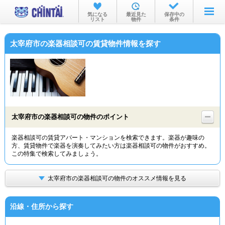
お部屋を探す
気になる
最近見た
保存中の
リスト
物件
条件
沿線・駅から
太宰府市の楽器相談可の賃貸物件情報を探す
住所から
家賃相場から
通勤通学時間から
物件特集から
太宰府市の楽器相談可の物件のポイント
不動産会社から
楽器相談可の賃貸アパート・マンションを検索できます。楽器が趣味の
方、賃貸物件で楽器を演奏してみたい方は楽器相談可の物件がおすすめ。
TOP
この特集で検索してみましょう。
太宰府市の楽器相談可の物件のオススメ情報を見る
沿線・住所から探す