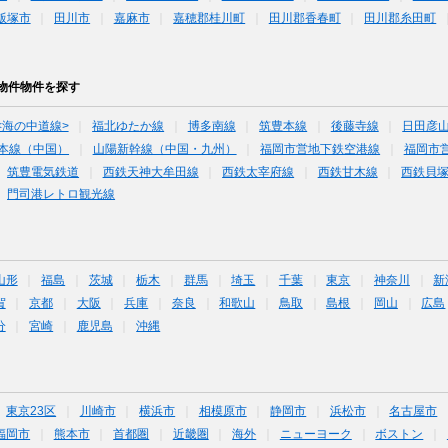
飯塚市
田川市
嘉麻市
嘉穂郡桂川町
田川郡香春町
田川郡糸田町
物件物件を探す
<海の中道線>
福北ゆたか線
博多南線
筑豊本線
後藤寺線
日田彦
本線（中国）
山陽新幹線（中国・九州）
福岡市営地下鉄空港線
福岡市
筑豊電気鉄道
西鉄天神大牟田線
西鉄太宰府線
西鉄甘木線
西鉄貝
門司港レトロ観光線
山形
福島
茨城
栃木
群馬
埼玉
千葉
東京
神奈川
新
賀
京都
大阪
兵庫
奈良
和歌山
鳥取
島根
岡山
広島
分
宮崎
鹿児島
沖縄
東京23区
川崎市
横浜市
相模原市
静岡市
浜松市
名古屋市
福岡市
熊本市
首都圏
近畿圏
海外
ニューヨーク
ボストン