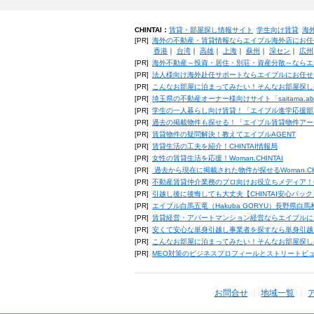
CHINTAI：
賃貸・部屋探し情報サイト
学生向け賃貸
海
[PR]
海外の不動産・賃貸情報ならエイブル海外店にお任
香港
｜
台湾
｜
高雄
｜
上海
｜
蘇州
｜
深セン
｜
広州
[PR]
海外不動産～投資・居住・別荘・資産分散～ならエ
[PR]
法人様向け海外赴任サポートならエイブルにお任せ
[PR]
こんなお部屋に泊まってみたい！そんなお部屋探し
[PR]
埼玉県の不動産オーナー様向けサイト「saitama.a
[PR]
学生の一人暮らし向け賃貸！「エイブル進学応援部
[PR]
過去の掲載物件も探せる！「エイブル賃貸物件アー
[PR]
賃貸物件の疑問解決！教えてエイブルAGENT
[PR]
賃貸生活の工夫を紹介！CHINTAI情報局
[PR]
女性の賃貸生活を応援！Woman.CHINTAI
[PR]
過去から現在に掲載された物件が探せるWoman.CH
[PR]
不動産賃貸仲介業務のプロ向けお役立ちメディア！CHIN
[PR]
引越し後に後悔しても大丈夫【CHINTAI安心パッ
[PR]
エイブル白馬五竜（Hakuba GORYU）長野県白
[PR]
賃貸経営・アパートマンション経営ならエイブルに
[PR]
安くて安心な単身引越し事業者を探すなら単身引越
[PR]
こんなお部屋に泊まってみたい！そんなお部屋探し
[PR]
MEO対策のビジネスプロフィールとストリートビ
お問合せ
地域一覧