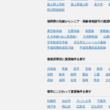
築上郡上毛町
築上郡築上町
直方市
田川郡福智町
福岡県の沿線からシニア・高齢者相談可の賃貸
鹿児島本線
日豊本線
筑肥線
香椎線
久大本線<ゆふ高原線>
九州新幹線
山陽
甘木鉄道甘木線
北九州モノレール小倉線
平成筑豊鉄道田川線
平成筑豊鉄道糸田線
都道府県別に賃貸物件を探す
北海道
青森
岩手
宮城
秋田
長野
岐阜
静岡
愛知
三重
滋
高知
福岡
佐賀
長崎
熊本
大
都市にこだわって賃貸物件を探す
札幌市
仙台市
さいたま市
千葉市
神戸市
岡山市
広島市
北九州市