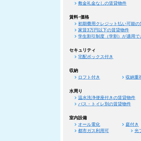
敷金礼金なしの賃貸物件
賃料･価格
初期費用クレジット払い可能の
家賃3万円以下の賃貸物件
学生割引制度（学割）が適用で
セキュリティ
宅配ボックス付き
収納
ロフト付き
収納重
水周り
温水洗浄便座付きの賃貸物件
バス・トイレ別の賃貸物件
室内設備
オール電化
庭付き
都市ガス利用可
光