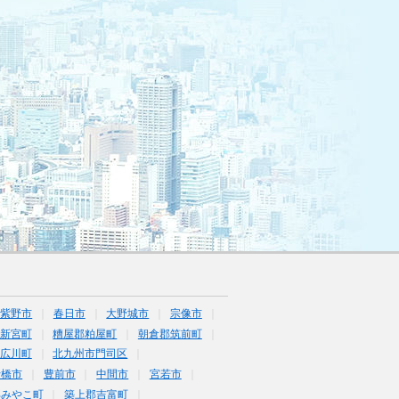
筑紫野市
春日市
大野城市
宗像市
新宮町
糟屋郡粕屋町
朝倉郡筑前町
広川町
北九州市門司区
行橋市
豊前市
中間市
宮若市
郡みやこ町
築上郡吉富町