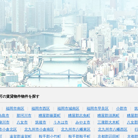
可の賃貸物件物件を探す
福岡市南区
福岡市西区
福岡市城南区
福岡市早良区
小郡市
糸島市
那珂川市
糟屋郡篠栗町
糟屋郡志免町
糟屋郡須惠町
糟屋郡
柳川市
八女市
筑後市
うきは市
みやま市
三潴郡大木町
八女郡
市小倉北区
北九州市小倉南区
北九州市八幡東区
北九州市八幡西区
町
遠賀郡遠賀町
鞍手郡小竹町
鞍手郡鞍手町
京都郡苅田町
京都