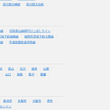
田川郡川崎町
田川郡大任町
山線
日田彦山線BRTひこぼしライン
営地下鉄箱崎線
福岡市営地下鉄七隈線
塚線
平成筑豊鉄道伊田線
潟
富山
石川
福井
山梨
山口
徳島
香川
愛媛
新潟市
京都市
大阪市
堺市
ロンドン