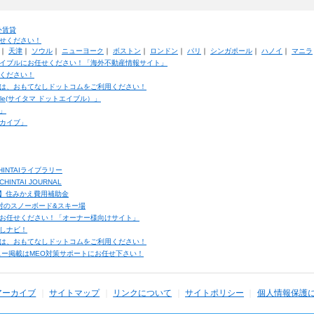
外賃貸
せください！
｜
天津
｜
ソウル
｜
ニューヨーク
｜
ボストン
｜
ロンドン
｜
パリ
｜
シンガポール
｜
ハノイ
｜
マニラ
イブルにお任せください！「海外不動産情報サイト」
ください！
は、おもてなしドットコムをご利用ください！
ble(サイタマ ドットエイブル）」
」
カイブ」
INTAIライブラリー
TAI JOURNAL
ク】住みかえ費用補助金
馬村のスノーボード&スキー場
お任せください！「オーナー様向けサイト」
しナビ！
は、おもてなしドットコムをご利用ください！
ュー掲載はMEO対策サポートにお任せ下さい！
アーカイブ
サイトマップ
リンクについて
サイトポリシー
個人情報保護