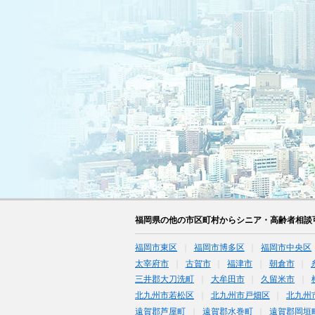
福岡県の他の市区町村からシニア・高齢者相談
福岡市東区
福岡市博多区
福岡市中央区
太宰府市
古賀市
福津市
朝倉市
三井郡大刀洗町
大牟田市
久留米市
北九州市若松区
北九州市戸畑区
北九州
遠賀郡芦屋町
遠賀郡水巻町
遠賀郡岡垣