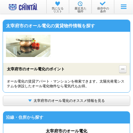
お部屋を探す
気になる
最近見た
保存中の
リスト
物件
条件
沿線・駅から
太宰府市のオール電化の賃貸物件情報を探す
住所から
家賃相場から
通勤通学時間から
物件特集から
太宰府市のオール電化のポイント
不動産会社から
オール電化の賃貸アパート・マンションを検索できます。太陽光発電シス
テムを併設したオール電化物件なら電気代もお得。
TOP
太宰府市のオール電化のオススメ情報を見る
沿線・住所から探す
太宰府市のオール電化