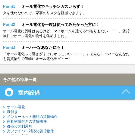
Point1
オール電化でキッチンガスいらず！
火を使わないので、家事のリスクを軽減できます。
Point2
オール電化を一度は使ってみたかった方に！
オール電化に興味はあるけど、マイホームを建てるつもりもない・・・。賃貸
物件でオール電化の物件を集めました。
Point3
ミーハーなあなたにも！
「オール電化って響きがすでにかっこいい・・・。」そんなミーハーなあなた
も賃貸物件で気軽にオール電化デビュー！
その他の特集一覧
室内設備
オール電化
庭付き
インターネット無料の賃貸物件
家具家電付きの賃貸物件
都市ガス利用可
光ファイバー対応の賃貸物件