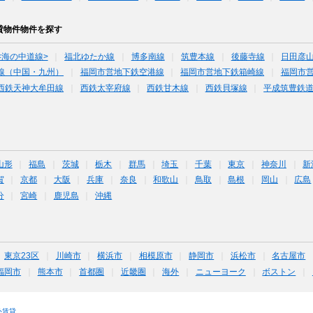
貸物件物件を探す
<海の中道線>
福北ゆたか線
博多南線
筑豊本線
後藤寺線
日田彦
線（中国・九州）
福岡市営地下鉄空港線
福岡市営地下鉄箱崎線
福岡市
西鉄天神大牟田線
西鉄太宰府線
西鉄甘木線
西鉄貝塚線
平成筑豊鉄
山形
福島
茨城
栃木
群馬
埼玉
千葉
東京
神奈川
新
賀
京都
大阪
兵庫
奈良
和歌山
鳥取
島根
岡山
広島
分
宮崎
鹿児島
沖縄
東京23区
川崎市
横浜市
相模原市
静岡市
浜松市
名古屋市
福岡市
熊本市
首都圏
近畿圏
海外
ニューヨーク
ボストン
外賃貸