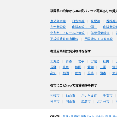
福岡県の沿線から360度パノラマ写真ありの賃
鹿児島本線
日豊本線
筑肥線
香椎線
九州新幹線
山陽本線（中国）
山陽新幹
北九州モノレール小倉線
筑豊電気鉄道
平成筑豊鉄道糸田線
門司港レトロ観光線
都道府県別に賃貸物件を探す
北海道
青森
岩手
宮城
秋田
長野
岐阜
静岡
愛知
三重
滋
高知
福岡
佐賀
長崎
熊本
大
都市にこだわって賃貸物件を探す
札幌市
仙台市
さいたま市
千葉市
神戸市
岡山市
広島市
北九州市
CHINTAI：
賃貸・部屋探し情報サイト
学生向け賃貸
海