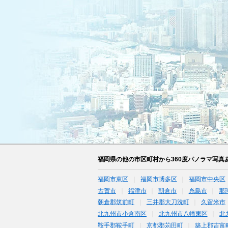
福岡県の他の市区町村から360度パノラマ写真
福岡市東区
福岡市博多区
福岡市中央区
古賀市
福津市
朝倉市
糸島市
那
朝倉郡筑前町
三井郡大刀洗町
久留米市
北九州市小倉南区
北九州市八幡東区
北
鞍手郡鞍手町
京都郡苅田町
築上郡吉富