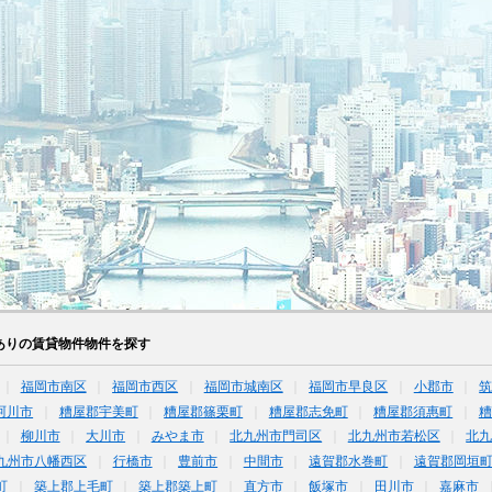
ありの賃貸物件物件を探す
福岡市南区
福岡市西区
福岡市城南区
福岡市早良区
小郡市
珂川市
糟屋郡宇美町
糟屋郡篠栗町
糟屋郡志免町
糟屋郡須惠町
糟
柳川市
大川市
みやま市
北九州市門司区
北九州市若松区
北
九州市八幡西区
行橋市
豊前市
中間市
遠賀郡水巻町
遠賀郡岡垣
町
築上郡上毛町
築上郡築上町
直方市
飯塚市
田川市
嘉麻市