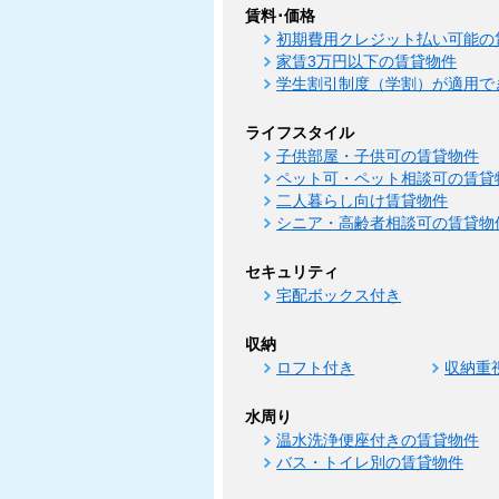
賃料･価格
初期費用クレジット払い可能の
家賃3万円以下の賃貸物件
学生割引制度（学割）が適用で
ライフスタイル
子供部屋・子供可の賃貸物件
ペット可・ペット相談可の賃貸
二人暮らし向け賃貸物件
シニア・高齢者相談可の賃貸物
セキュリティ
宅配ボックス付き
収納
ロフト付き
収納重
水周り
温水洗浄便座付きの賃貸物件
バス・トイレ別の賃貸物件