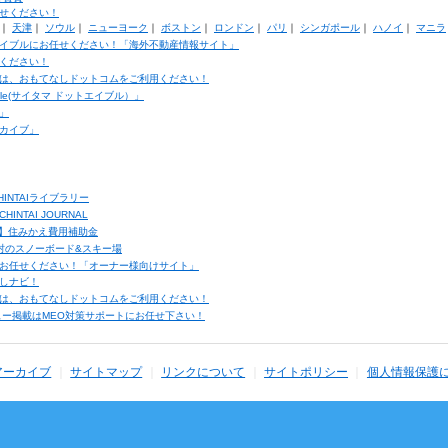
せください！
｜
天津
｜
ソウル
｜
ニューヨーク
｜
ボストン
｜
ロンドン
｜
パリ
｜
シンガポール
｜
ハノイ
｜
マニラ
イブルにお任せください！「海外不動産情報サイト」
ください！
は、おもてなしドットコムをご利用ください！
ble(サイタマ ドットエイブル）」
」
カイブ」
INTAIライブラリー
TAI JOURNAL
ク】住みかえ費用補助金
馬村のスノーボード&スキー場
お任せください！「オーナー様向けサイト」
しナビ！
は、おもてなしドットコムをご利用ください！
ュー掲載はMEO対策サポートにお任せ下さい！
アーカイブ
サイトマップ
リンクについて
サイトポリシー
個人情報保護