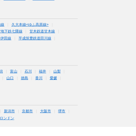
山線
久大本線<ゆふ高原線>
営地下鉄七隈線
甘木鉄道甘木線
道伊田線
平成筑豊鉄道田川線
潟
富山
石川
福井
山梨
山口
徳島
香川
愛媛
新潟市
京都市
大阪市
堺市
ロンドン