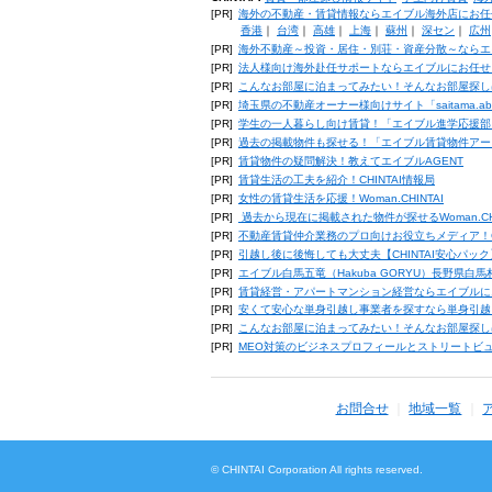
[PR]
海外の不動産・賃貸情報ならエイブル海外店にお任
香港
｜
台湾
｜
高雄
｜
上海
｜
蘇州
｜
深セン
｜
広州
[PR]
海外不動産～投資・居住・別荘・資産分散～ならエ
[PR]
法人様向け海外赴任サポートならエイブルにお任せ
[PR]
こんなお部屋に泊まってみたい！そんなお部屋探し
[PR]
埼玉県の不動産オーナー様向けサイト「saitama.a
[PR]
学生の一人暮らし向け賃貸！「エイブル進学応援部
[PR]
過去の掲載物件も探せる！「エイブル賃貸物件アー
[PR]
賃貸物件の疑問解決！教えてエイブルAGENT
[PR]
賃貸生活の工夫を紹介！CHINTAI情報局
[PR]
女性の賃貸生活を応援！Woman.CHINTAI
[PR]
過去から現在に掲載された物件が探せるWoman.CH
[PR]
不動産賃貸仲介業務のプロ向けお役立ちメディア！CHIN
[PR]
引越し後に後悔しても大丈夫【CHINTAI安心パッ
[PR]
エイブル白馬五竜（Hakuba GORYU）長野県白
[PR]
賃貸経営・アパートマンション経営ならエイブルに
[PR]
安くて安心な単身引越し事業者を探すなら単身引越
[PR]
こんなお部屋に泊まってみたい！そんなお部屋探し
[PR]
MEO対策のビジネスプロフィールとストリートビ
お問合せ
地域一覧
© CHINTAI Corporation All rights reserved.