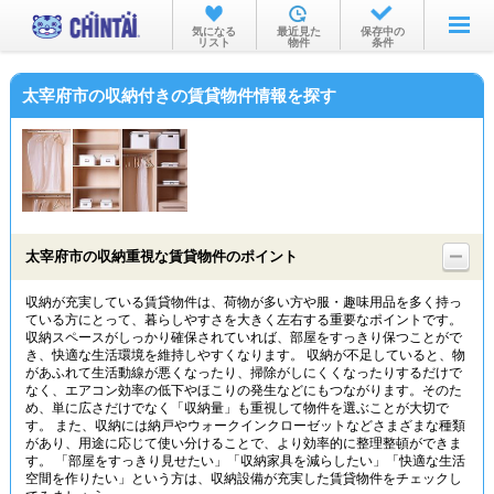
お部屋を探す
気になる
最近見た
保存中の
リスト
物件
条件
沿線・駅から
太宰府市の収納付きの賃貸物件情報を探す
住所から
家賃相場から
通勤通学時間から
物件特集から
太宰府市の収納重視な賃貸物件のポイント
不動産会社から
収納が充実している賃貸物件は、荷物が多い方や服・趣味用品を多く持っ
ている方にとって、暮らしやすさを大きく左右する重要なポイントです。
TOP
収納スペースがしっかり確保されていれば、部屋をすっきり保つことがで
き、快適な生活環境を維持しやすくなります。 収納が不足していると、物
があふれて生活動線が悪くなったり、掃除がしにくくなったりするだけで
なく、エアコン効率の低下やほこりの発生などにもつながります。そのた
め、単に広さだけでなく「収納量」も重視して物件を選ぶことが大切で
す。 また、収納には納戸やウォークインクローゼットなどさまざまな種類
があり、用途に応じて使い分けることで、より効率的に整理整頓ができま
す。 「部屋をすっきり見せたい」「収納家具を減らしたい」「快適な生活
空間を作りたい」という方は、収納設備が充実した賃貸物件をチェックし