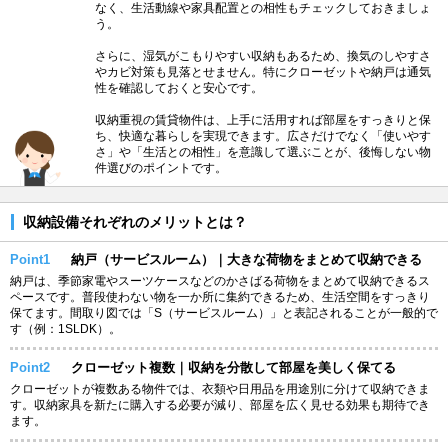
なく、生活動線や家具配置との相性もチェックしておきましょ
う。
さらに、湿気がこもりやすい収納もあるため、換気のしやすさ
やカビ対策も見落とせません。特にクローゼットや納戸は通気
性を確認しておくと安心です。
収納重視の賃貸物件は、上手に活用すれば部屋をすっきりと保
ち、快適な暮らしを実現できます。広さだけでなく「使いやす
さ」や「生活との相性」を意識して選ぶことが、後悔しない物
件選びのポイントです。
収納設備それぞれのメリットとは？
Point1
納戸（サービスルーム）｜大きな荷物をまとめて収納できる
納戸は、季節家電やスーツケースなどのかさばる荷物をまとめて収納できるス
ペースです。普段使わない物を一か所に集約できるため、生活空間をすっきり
保てます。間取り図では「S（サービスルーム）」と表記されることが一般的で
す（例：1SLDK）。
Point2
クローゼット複数｜収納を分散して部屋を美しく保てる
クローゼットが複数ある物件では、衣類や日用品を用途別に分けて収納できま
す。収納家具を新たに購入する必要が減り、部屋を広く見せる効果も期待でき
ます。