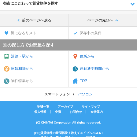
都市にこだわって賃貸物件を探す
前のページへ戻る
ページの先頭へ
気になるリスト
保存中の条件
別の探し方でお部屋を探す
沿線・駅から
住所から
家賃相場から
通勤通学時間から
物件特集から
TOP
スマートフォン
パソコン
地域一覧
アーカイブ
サイトマップ
個人情報
免責
お問合せ
会社案内
(C) CHINTAI Corporation All rights reserved.
[PR]賃貸物件の疑問解決！教えてエイブルAGENT