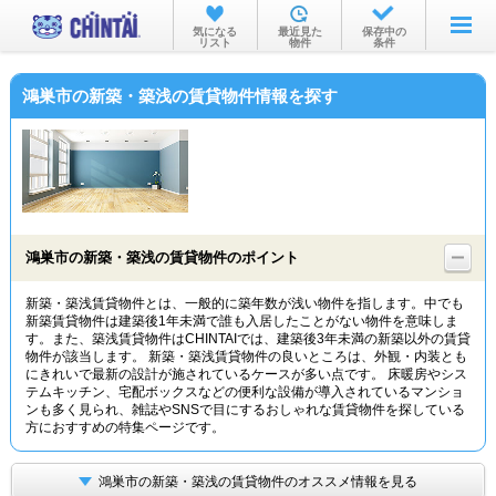
お部屋を探す
気になる
最近見た
保存中の
リスト
物件
条件
沿線・駅から
鴻巣市の新築・築浅の賃貸物件情報を探す
住所から
家賃相場から
通勤通学時間から
物件特集から
鴻巣市の新築・築浅の賃貸物件のポイント
不動産会社から
新築・築浅賃貸物件とは、一般的に築年数が浅い物件を指します。中でも
新築賃貸物件は建築後1年未満で誰も入居したことがない物件を意味しま
TOP
す。また、築浅賃貸物件はCHINTAIでは、建築後3年未満の新築以外の賃貸
物件が該当します。 新築・築浅賃貸物件の良いところは、外観・内装とも
にきれいで最新の設計が施されているケースが多い点です。 床暖房やシス
テムキッチン、宅配ボックスなどの便利な設備が導入されているマンショ
ンも多く見られ、雑誌やSNSで目にするおしゃれな賃貸物件を探している
方におすすめの特集ページです。
鴻巣市の新築・築浅の賃貸物件のオススメ情報を見る