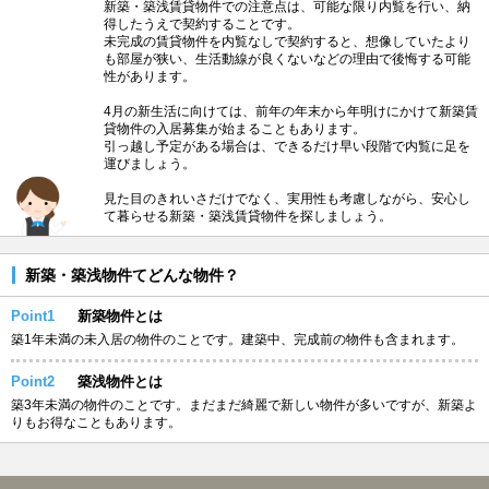
新築・築浅賃貸物件での注意点は、可能な限り内覧を行い、納
得したうえで契約することです。
未完成の賃貸物件を内覧なしで契約すると、想像していたより
も部屋が狭い、生活動線が良くないなどの理由で後悔する可能
性があります。
4月の新生活に向けては、前年の年末から年明けにかけて新築賃
貸物件の入居募集が始まることもあります。
引っ越し予定がある場合は、できるだけ早い段階で内覧に足を
運びましょう。
見た目のきれいさだけでなく、実用性も考慮しながら、安心し
て暮らせる新築・築浅賃貸物件を探しましょう。
新築・築浅物件てどんな物件？
Point1
新築物件とは
築1年未満の未入居の物件のことです。建築中、完成前の物件も含まれます。
Point2
築浅物件とは
築3年未満の物件のことです。まだまだ綺麗で新しい物件が多いですが、新築よ
りもお得なこともあります。