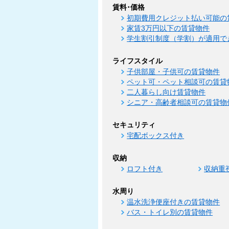
賃料･価格
初期費用クレジット払い可能の
家賃3万円以下の賃貸物件
学生割引制度（学割）が適用で
ライフスタイル
子供部屋・子供可の賃貸物件
ペット可・ペット相談可の賃貸
二人暮らし向け賃貸物件
シニア・高齢者相談可の賃貸物
セキュリティ
宅配ボックス付き
収納
ロフト付き
収納重
水周り
温水洗浄便座付きの賃貸物件
バス・トイレ別の賃貸物件