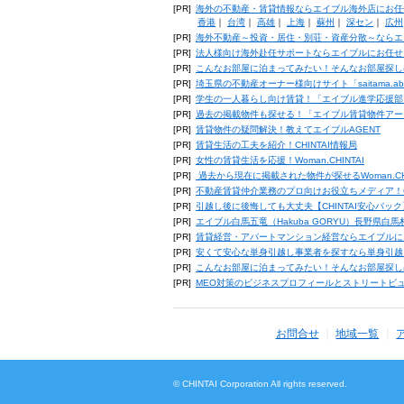
[PR]
海外の不動産・賃貸情報ならエイブル海外店にお任
香港
｜
台湾
｜
高雄
｜
上海
｜
蘇州
｜
深セン
｜
広州
[PR]
海外不動産～投資・居住・別荘・資産分散～ならエ
[PR]
法人様向け海外赴任サポートならエイブルにお任せ
[PR]
こんなお部屋に泊まってみたい！そんなお部屋探し
[PR]
埼玉県の不動産オーナー様向けサイト「saitama.a
[PR]
学生の一人暮らし向け賃貸！「エイブル進学応援部
[PR]
過去の掲載物件も探せる！「エイブル賃貸物件アー
[PR]
賃貸物件の疑問解決！教えてエイブルAGENT
[PR]
賃貸生活の工夫を紹介！CHINTAI情報局
[PR]
女性の賃貸生活を応援！Woman.CHINTAI
[PR]
過去から現在に掲載された物件が探せるWoman.CH
[PR]
不動産賃貸仲介業務のプロ向けお役立ちメディア！CHIN
[PR]
引越し後に後悔しても大丈夫【CHINTAI安心パッ
[PR]
エイブル白馬五竜（Hakuba GORYU）長野県白
[PR]
賃貸経営・アパートマンション経営ならエイブルに
[PR]
安くて安心な単身引越し事業者を探すなら単身引越
[PR]
こんなお部屋に泊まってみたい！そんなお部屋探し
[PR]
MEO対策のビジネスプロフィールとストリートビ
お問合せ
地域一覧
© CHINTAI Corporation All rights reserved.