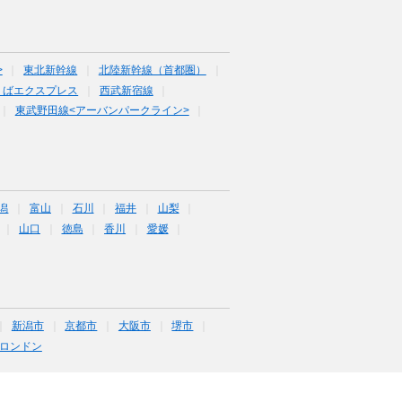
>
東北新幹線
北陸新幹線（首都圏）
くばエクスプレス
西武新宿線
東武野田線<アーバンパークライン>
潟
富山
石川
福井
山梨
山口
徳島
香川
愛媛
新潟市
京都市
大阪市
堺市
ロンドン