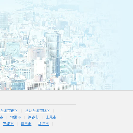
いたま市南区
さいたま市緑区
市
鴻巣市
深谷市
上尾市
三郷市
蓮田市
坂戸市