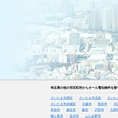
埼玉県の他の市区町村からオール電化物件を探
さいたま市西区
さいたま市北区
さいた
さいたま市岩槻区
川越市
熊谷市
川
草加市
越谷市
蕨市
戸田市
入間
鶴ヶ島市
吉川市
ふじみ野市