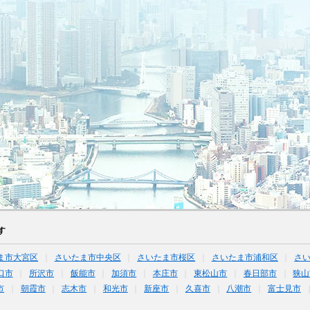
す
ま市大宮区
さいたま市中央区
さいたま市桜区
さいたま市浦和区
さ
口市
所沢市
飯能市
加須市
本庄市
東松山市
春日部市
狭山
市
朝霞市
志木市
和光市
新座市
久喜市
八潮市
富士見市