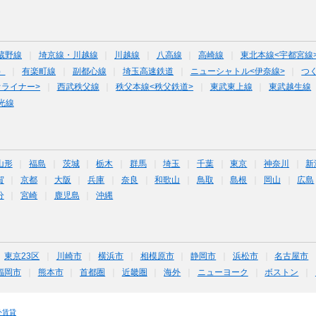
蔵野線
埼京線・川越線
川越線
八高線
高崎線
東北本線<宇都宮線
）
有楽町線
副都心線
埼玉高速鉄道
ニューシャトル<伊奈線>
つ
オライナー>
西武秩父線
秩父本線<秩父鉄道>
東武東上線
東武越生線
光線
山形
福島
茨城
栃木
群馬
埼玉
千葉
東京
神奈川
新
賀
京都
大阪
兵庫
奈良
和歌山
鳥取
島根
岡山
広島
分
宮崎
鹿児島
沖縄
東京23区
川崎市
横浜市
相模原市
静岡市
浜松市
名古屋市
福岡市
熊本市
首都圏
近畿圏
海外
ニューヨーク
ボストン
外賃貸