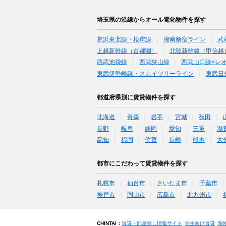
埼玉県の沿線からオール電化物件を探す
京浜東北線・根岸線
湘南新宿ライン
武
上越新幹線（首都圏）
北陸新幹線（甲信越
西武池袋線
西武狭山線
西武山口線<レ
東武伊勢崎線・スカイツリーライン
東武日
都道府県別に賃貸物件を探す
北海道
青森
岩手
宮城
秋田
長野
岐阜
静岡
愛知
三重
滋
高知
福岡
佐賀
長崎
熊本
大
都市にこだわって賃貸物件を探す
札幌市
仙台市
さいたま市
千葉市
神戸市
岡山市
広島市
北九州市
CHINTAI：
賃貸・部屋探し情報サイト
学生向け賃貸
海