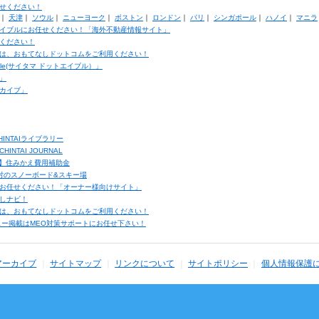
せください！
｜
天津
｜
ソウル
｜
ニューヨーク
｜
ボストン
｜
ロンドン
｜
パリ
｜
シンガポール
｜
ハノイ
｜
マニラ
イブルにお任せください！「海外不動産情報サイト」
ください！
は、おもてなしドットコムをご利用ください！
ble(サイタマ ドットエイブル）」
」
カイブ」
INTAIライブラリー
TAI JOURNAL
ク】住みかえ費用補助金
馬村のスノーボード&スキー場
お任せください！「オーナー様向けサイト」
しナビ！
は、おもてなしドットコムをご利用ください！
ュー掲載はMEO対策サポートにお任せ下さい！
アーカイブ
サイトマップ
リンクについて
サイトポリシー
個人情報保護