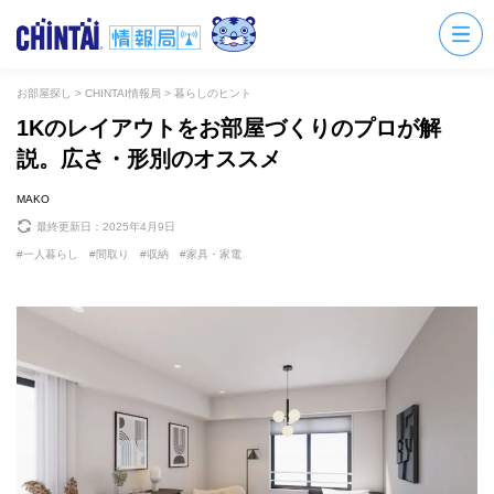
お部屋探し
>
CHINTAI情報局
>
暮らしのヒント
1Kのレイアウトをお部屋づくりのプロが解
説。広さ・形別のオススメ
MAKO
最終更新日：
2025年4月9日
一人暮らし
間取り
収納
家具・家電