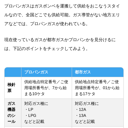
プロパンガスはガスボンベを運搬して供給をおこなうスタイ
ルなので、全国どこでも供給可能。ガス導管がない地方エリ
アなどでは、プロパンガスが使われている。
現在使っているガスが都市ガスかプロパンかを見分けるに
は、下記のポイントをチェックしてみよう。
プロパンガス
都市ガス
供給地点特定番号／ご使
供給地点特定番号／ご使
検針
用場所番号が、7から始
用場所番号が、01から始
票
まる10ケタ
まる17ケタ
ガス
対応ガス種に
対応ガス種に
機器
・LP
・12A
のシ
・LPG
・13A
ール
などと記載
などと記載