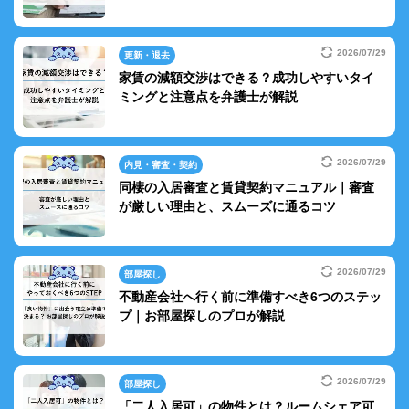
2026/07/29
更新・退去
家賃の減額交渉はできる？成功しやすいタイ
ミングと注意点を弁護士が解説
2026/07/29
内見・審査・契約
同棲の入居審査と賃貸契約マニュアル｜審査
が厳しい理由と、スムーズに通るコツ
2026/07/29
部屋探し
不動産会社へ行く前に準備すべき6つのステッ
プ｜お部屋探しのプロが解説
2026/07/29
部屋探し
「二人入居可」の物件とは？ルームシェア可