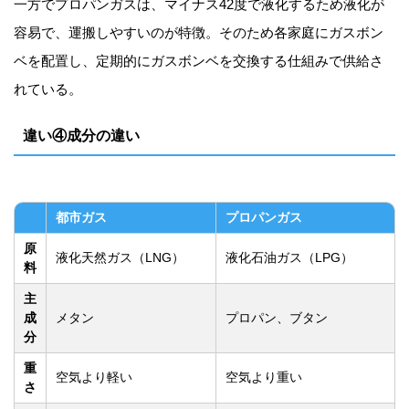
一方でプロパンガスは、マイナス42度で液化するため液化が
容易で、運搬しやすいのが特徴。そのため各家庭にガスボン
ベを配置し、定期的にガスボンベを交換する仕組みで供給さ
れている。
違い④成分の違い
都市ガス
プロパンガス
原
液化天然ガス（LNG）
液化石油ガス（LPG）
料
主
成
メタン
プロパン、ブタン
分
重
空気より軽い
空気より重い
さ