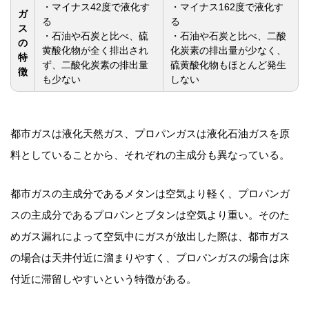
・マイナス42度で液化す
・マイナス162度で液化す
ガ
る
る
ス
・石油や石炭と比べ、硫
・石油や石炭と比べ、二酸
の
黄酸化物が全く排出され
化炭素の排出量が少なく、
特
ず、二酸化炭素の排出量
硫黄酸化物もほとんど発生
徴
も少ない
しない
都市ガスは液化天然ガス、プロパンガスは液化石油ガスを原
料としていることから、それぞれの主成分も異なっている。
都市ガスの主成分であるメタンは空気より軽く、プロパンガ
スの主成分であるプロパンとブタンは空気より重い。そのた
めガス漏れによって空気中にガスが放出した際は、都市ガス
の場合は天井付近に溜まりやすく、プロパンガスの場合は床
付近に滞留しやすいという特徴がある。