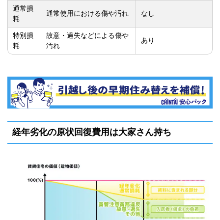
通常損
通常使用における傷や汚れ
なし
耗
特別損
故意・過失などによる傷や
あり
耗
汚れ
経年劣化の原状回復費用は大家さん持ち