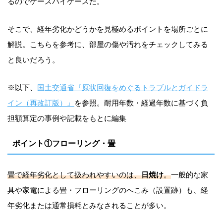
るのでケースバイケースだ。
そこで、経年劣化かどうかを見極めるポイントを場所ごとに
解説。こちらを参考に、部屋の傷や汚れをチェックしてみる
と良いだろう。
※以下、
国土交通省『原状回復をめぐるトラブルとガイドラ
イン（再改訂版）』
を参照。耐用年数・経過年数に基づく負
担額算定の事例や記載をもとに編集
ポイント①フローリング・畳
畳で経年劣化として扱われやすいのは、
日焼け
。
一般的な家
具や家電による畳・フローリングのへこみ（設置跡）も、経
年劣化または通常損耗とみなされることが多い。