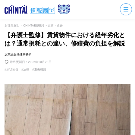
お部屋探し
>
CHINTAI情報局
>
更新・退去
【弁護士監修】賃貸物件における経年劣化と
は？通常損耗との違い、修繕費の負担を解説
坂東総合法律事務所
最終更新日：
2025年10月28日
原状回復
法律
退去費用