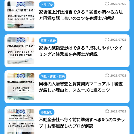
2026/07/30
トラブル
家賃値上げは拒否できる？妥当か調べる方法
と円満な話し合いのコツを弁護士が解説
2026/07/29
更新・退去
家賃の減額交渉はできる？成功しやすいタイ
ミングと注意点を弁護士が解説
2026/07/29
内見・審査・契約
同棲の入居審査と賃貸契約マニュアル｜審査
が厳しい理由と、スムーズに通るコツ
2026/07/29
部屋探し
不動産会社へ行く前に準備すべき6つのステッ
プ｜お部屋探しのプロが解説