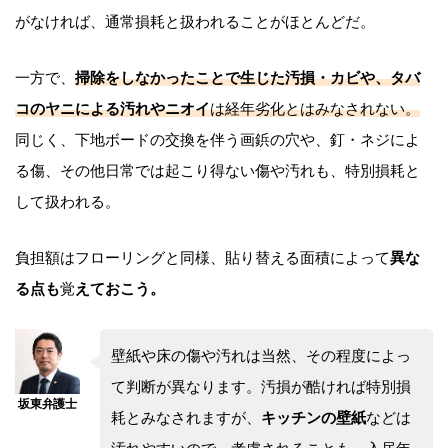
がなければ、通常損耗と扱われることがほとんどだ。
一方で、
掃除をしなかったことで生じた汚損・カビや、タバ
コのヤニによる汚れやニオイ
は経年劣化とはみなされない。
同じく、下地ボードの交換を伴う画鋲の穴や、釘・ネジによ
る傷、その他日常では起こり得ない傷や汚れも、特別損耗と
して扱われる。
負担額はフローリングと同様、貼り替える面積によって
異な
る点も
覚
えておこう。
壁紙や床の傷や汚れは当然、その程度によっ
て判断が異なります。汚損が酷ければ特別損
耗とみなされますが、
キッチンの壁紙
などは