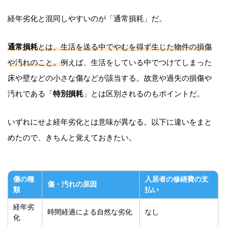
経年劣化と混同しやすいのが「通常損耗」だ。
通常損耗
とは、生活を送る中でやむを得ず生じた物件の損傷
や汚れのこと。
例えば、生活をしている中でつけてしまった
床や壁などの小さな傷などが該当する。故意や過失の損傷や
汚れである「
特別損耗
」とは区別されるのもポイントだ。
いずれにせよ経年劣化とは意味が異なる。以下に違いをまと
めたので、きちんと覚えておきたい。
傷の種
入居者の修繕費の支
傷・汚れの原因
類
払い
経年劣
時間経過による自然な劣化
なし
化