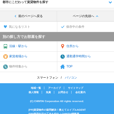
都市にこだわって賃貸物件を探す
前のページへ戻る
ページの先頭へ
気になるリスト
保存中の条件
別の探し方でお部屋を探す
沿線・駅から
住所から
家賃相場から
通勤通学時間から
物件特集から
TOP
スマートフォン
パソコン
地域一覧
アーカイブ
サイトマップ
個人情報
免責
お問合せ
会社案内
(C) CHINTAI Corporation All rights reserved.
[PR]賃貸物件の疑問解決！教えてエイブルAGENT
[PR]賃貸生活の工夫を紹介！CHINTAI情報局