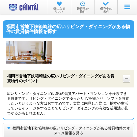
お部屋を探す
気になる
最近見た
保存中の
リスト
物件
条件
沿線・駅から
福岡市営地下鉄箱崎線の広いリビング・ダイニングがある物
住所から
件の賃貸物件情報を探す
家賃相場から
通勤通学時間から
物件特集から
福岡市営地下鉄箱崎線の広いリビング・ダイニングがある賃
不動産会社から
貸物件のポイント
TOP
広いリビング・ダイニング(LDK)の賃貸アパート・マンションを検索でき
る特集です。リビング・ダイニングでゆったりTVを観たり、ソファを設置
したいというような方はおすすめです。実際に内見した際に、採寸や生活
しているイメージをすることでリビング・ダイニングの有効な活用法が見
つかるかもしれません。
福岡市営地下鉄箱崎線の広いリビング・ダイニングがある賃貸物件のオ
ススメ情報を見る