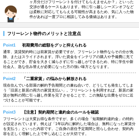
ヶ月分だけフリーレントを付けてもらえませんか？」といった
交渉が通るケースもあります。特に引っ越しシーズンオフなど
は柔軟に対応してもらえる可能性が高まるため、気に入った物
件があれば一度プロに相談してみる価値はあります。
フリーレント物件のメリットと注意点
Point1
初期費用の総額をグッと抑えられる
通常、賃貸契約時には前家賃が必要ですが、フリーレント物件ならその分が免
除、またはスライドされます。浮いた資金をインテリアの購入や予備費に充て
ることができ、貯金を大きく減らさずに引っ越しができるため、特に学生や新
社会人、急な住み替えが必要になった方の強い味方となります。
Point2
「二重家賃」の悩みから解放される
現在住んでいる部屋の解約予告期間との兼ね合いで、どうしても発生してしま
う「旧居と新居の両方の家賃支払い」。フリーレントを利用すれば、新居の家
賃が無料の間に引っ越し作業を完了させることで、この無駄な出費をゼロに近
づけることが可能です。
Point3
【注意】契約期間と違約金のルールを確認
フリーレントは大変お得な条件ですが、多くの場合「短期解約違約金」の特約
が設定されています。例えば「1年以内に解約した場合は、無料になった家賃分
を支払う」といった内容です。ご自身の居住予定期間と照らし合わせ、契約内
容を正しく理解した上で申し込むことが大切です。