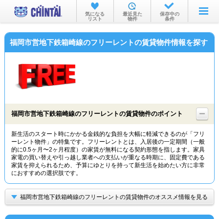
お部屋を探す
気になる
最近見た
保存中の
リスト
物件
条件
沿線・駅から
福岡市営地下鉄箱崎線のフリーレントの賃貸物件情報を探す
住所から
家賃相場から
通勤通学時間から
物件特集から
福岡市営地下鉄箱崎線のフリーレントの賃貸物件のポイント
不動産会社から
新生活のスタート時にかかる金銭的な負担を大幅に軽減できるのが「フリ
ーレント物件」の特集です。フリーレントとは、入居後の一定期間（一般
TOP
的に0.5ヶ月〜2ヶ月程度）の家賃が無料になる契約形態を指します。家具
家電の買い替えや引っ越し業者への支払いが重なる時期に、固定費である
家賃を抑えられるため、予算にゆとりを持って新生活を始めたい方に非常
におすすめの選択肢です。
福岡市営地下鉄箱崎線のフリーレントの賃貸物件のオススメ情報を見る