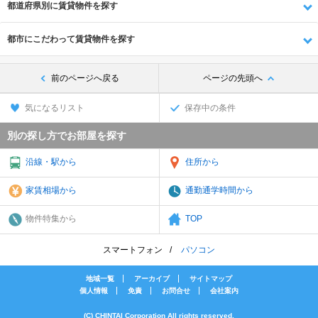
都道府県別に賃貸物件を探す
都市にこだわって賃貸物件を探す
前のページへ戻る
ページの先頭へ
気になるリスト
保存中の条件
別の探し方でお部屋を探す
沿線・駅から
住所から
家賃相場から
通勤通学時間から
物件特集から
TOP
スマートフォン
パソコン
地域一覧
アーカイブ
サイトマップ
個人情報
免責
お問合せ
会社案内
(C) CHINTAI Corporation All rights reserved.