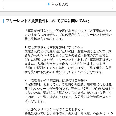
もっと読む
フリーレントの賃貸物件についてプロに聞いてみた
「家賃が無料なんて、何か裏があるのでは？」と不安に思う方
もいるかもしれません。プロの視点から、フリーレント物件の
賢い見極め方を解説します。
1. なぜ大家さんは家賃を無料にするのか？
大家さんにとって最も避けたいのは、空室が続くことです。家
賃そのものを下げてしまうと物件の価値（将来の売却価格な
ど）に影響しますが、フリーレントであれば「家賃設定はその
ままに、入居のきっかけを作る」ことができます。つまり、
「物件に問題があるから無料」なのではなく、早く優良な入居
者を見つけるための企業努力（キャンペーン）なのです。
2. 「管理費」や「共益費」は別の場合が多い
「家賃無料」とあっても、管理費や共益費、駐車場代などは免
除されないケースが一般的です。完全に「0円」で住めるわけで
はないため、契約時に「毎月いくらの支払いがいつから発生す
るのか」を一覧で確認しておくと、入居後の家計管理がスムー
ズになります。
3. 交渉でフリーレントがつくこともある？
特集に載っていない物件でも、例えば「即入居」を条件に「0.5