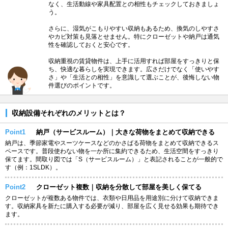
なく、生活動線や家具配置との相性もチェックしておきましょ
う。
さらに、湿気がこもりやすい収納もあるため、換気のしやすさ
やカビ対策も見落とせません。特にクローゼットや納戸は通気
性を確認しておくと安心です。
収納重視の賃貸物件は、上手に活用すれば部屋をすっきりと保
ち、快適な暮らしを実現できます。広さだけでなく「使いやす
さ」や「生活との相性」を意識して選ぶことが、後悔しない物
件選びのポイントです。
収納設備それぞれのメリットとは？
Point1
納戸（サービスルーム）｜大きな荷物をまとめて収納できる
納戸は、季節家電やスーツケースなどのかさばる荷物をまとめて収納できるス
ペースです。普段使わない物を一か所に集約できるため、生活空間をすっきり
保てます。間取り図では「S（サービスルーム）」と表記されることが一般的で
す（例：1SLDK）。
Point2
クローゼット複数｜収納を分散して部屋を美しく保てる
クローゼットが複数ある物件では、衣類や日用品を用途別に分けて収納できま
す。収納家具を新たに購入する必要が減り、部屋を広く見せる効果も期待でき
ます。