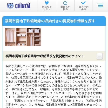
お部屋を探す
気になる
最近見た
保存中の
リスト
物件
条件
沿線・駅から
福岡市営地下鉄箱崎線の収納付きの賃貸物件情報を探す
住所から
家賃相場から
通勤通学時間から
物件特集から
福岡市営地下鉄箱崎線の収納重視な賃貸物件のポイント
不動産会社から
収納が充実している賃貸物件は、荷物が多い方や服・趣味用品を多く持っ
ている方にとって、暮らしやすさを大きく左右する重要なポイントです。
TOP
収納スペースがしっかり確保されていれば、部屋をすっきり保つことがで
き、快適な生活環境を維持しやすくなります。 収納が不足していると、物
があふれて生活動線が悪くなったり、掃除がしにくくなったりするだけで
なく、エアコン効率の低下やほこりの発生などにもつながります。そのた
め、単に広さだけでなく「収納量」も重視して物件を選ぶことが大切で
す。 また、収納には納戸やウォークインクローゼットなどさまざまな種類
があり、用途に応じて使い分けることで、より効率的に整理整頓ができま
す。 「部屋をすっきり見せたい」「収納家具を減らしたい」「快適な生活
空間を作りたい」という方は、収納設備が充実した賃貸物件をチェックし