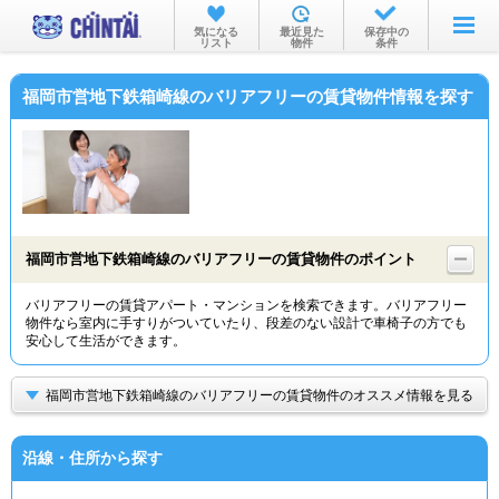
お部屋を探す
気になる
最近見た
保存中の
リスト
物件
条件
沿線・駅から
福岡市営地下鉄箱崎線のバリアフリーの賃貸物件情報を探す
住所から
家賃相場から
通勤通学時間から
物件特集から
福岡市営地下鉄箱崎線のバリアフリーの賃貸物件のポイント
不動産会社から
バリアフリーの賃貸アパート・マンションを検索できます。バリアフリー
物件なら室内に手すりがついていたり、段差のない設計で車椅子の方でも
TOP
安心して生活ができます。
福岡市営地下鉄箱崎線のバリアフリーの賃貸物件のオススメ情報を見る
沿線・住所から探す