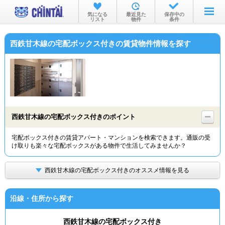
お部屋を探す
気になる
最近見た
保存中の
リスト
物件
条件
沿線・駅から
西鉄甘木線の宅配ボックス付きの賃貸物件情報を探す
住所から
家賃相場から
通勤通学時間から
物件特集から
西鉄甘木線の宅配ボックス付きのポイント
不動産会社から
宅配ボックス付きの賃貸アパート・マンションを検索できます。通販の受
け取りも楽々な宅配ボックスがある物件で生活してみませんか？
TOP
西鉄甘木線の宅配ボックス付きのオススメ情報を見る
沿線・住所から探す
西鉄甘木線の宅配ボックス付き