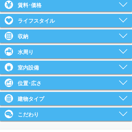
賃料･価格
ライフスタイル
収納
水周り
室内設備
位置･広さ
建物タイプ
こだわり