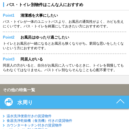
バス・トイレ別物件はこんな人におすすめ
Point1
清潔感を大事にしたい
バス・トイレが一体のユニットバスより、お風呂の通気性がよく、カビも生え
にくいです。バス・トイレを綺麗にしておきたい方におすすめです。
Point2
お風呂はゆったり過ごしたい
トイレとお風呂が一緒になるとお風呂も狭くなりがち。窮屈な思いをしたくな
いという方におすすめです。
Point3
同居人がいる
同居人の方がいると、自分がお風呂に入っているときに、トイレを我慢しても
らわなくてはなりません。バストイレ別ならそんなことも心配不要です。
その他の特集一覧
水周り
温水洗浄便座付きの賃貸物件
食器洗浄乾燥機（食洗機）付きの賃貸物件
カウンターキッチン付きの賃貸物件