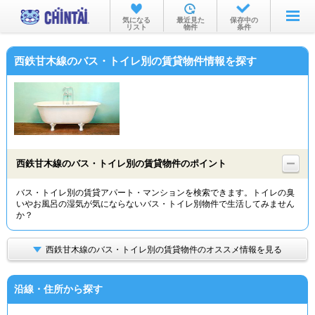
お部屋を探す
気になる
最近見た
保存中の
リスト
物件
条件
沿線・駅から
西鉄甘木線のバス・トイレ別の賃貸物件情報を探す
住所から
家賃相場から
通勤通学時間から
物件特集から
西鉄甘木線のバス・トイレ別の賃貸物件のポイント
不動産会社から
バス・トイレ別の賃貸アパート・マンションを検索できます。トイレの臭
いやお風呂の湿気が気にならないバス・トイレ別物件で生活してみません
TOP
か？
西鉄甘木線のバス・トイレ別の賃貸物件のオススメ情報を見る
沿線・住所から探す