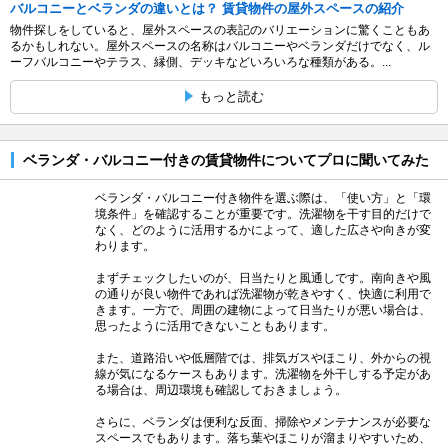
バルコニーとベランダの違いとは？ 賃貸物件の屋外スペースの紹介
物件探しをしていると、屋外スペースの表記のバリエーションに驚くこともあ
るかもしれない。屋外スペースの名称はバルコニーやベランダだけでなく、ル
ーフバルコニーやテラス、縁側、デッキなどいろいろな種類がある。...
もっと読む
ベランダ・バルコニー付きの賃貸物件についてプロに聞いてみた
ベランダ・バルコニー付き物件を選ぶ際は、「使い方」と「環
境条件」を確認することが重要です。洗濯物を干す目的だけで
なく、どのように活用するかによって、適した広さや向きが変
わります。
まずチェックしたいのが、日当たりと風通しです。南向きや風
の通りが良い物件であれば洗濯物が乾きやすく、快適に利用で
きます。一方で、周囲の建物によって日当たりが悪い場合は、
思ったように活用できないこともあります。
また、道路沿いや低層階では、排気ガスやほこり、外からの視
線が気になるケースもあります。洗濯物を外干しする予定があ
る場合は、周辺環境も確認しておきましょう。
さらに、ベランダは便利な反面、掃除やメンテナンスが必要な
スペースでもあります。落ち葉やほこりが溜まりやすいため、