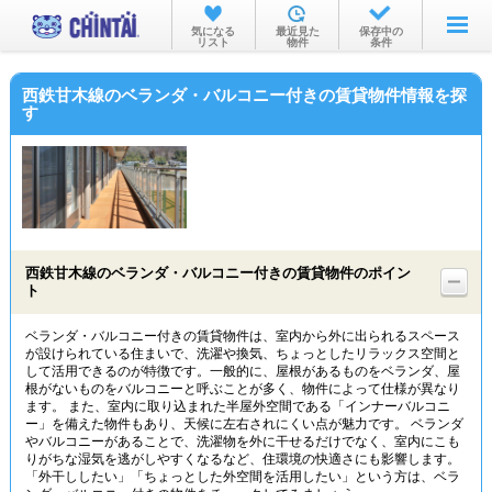
お部屋を探す
気になる
最近見た
保存中の
リスト
物件
条件
沿線・駅から
西鉄甘木線のベランダ・バルコニー付きの賃貸物件情報を探
住所から
す
家賃相場から
通勤通学時間から
物件特集から
西鉄甘木線のベランダ・バルコニー付きの賃貸物件のポイン
不動産会社から
ト
TOP
ベランダ・バルコニー付きの賃貸物件は、室内から外に出られるスペース
が設けられている住まいで、洗濯や換気、ちょっとしたリラックス空間と
して活用できるのが特徴です。一般的に、屋根があるものをベランダ、屋
根がないものをバルコニーと呼ぶことが多く、物件によって仕様が異なり
ます。 また、室内に取り込まれた半屋外空間である「インナーバルコニ
ー」を備えた物件もあり、天候に左右されにくい点が魅力です。 ベランダ
やバルコニーがあることで、洗濯物を外に干せるだけでなく、室内にこも
りがちな湿気を逃がしやすくなるなど、住環境の快適さにも影響します。
「外干ししたい」「ちょっとした外空間を活用したい」という方は、ベラ