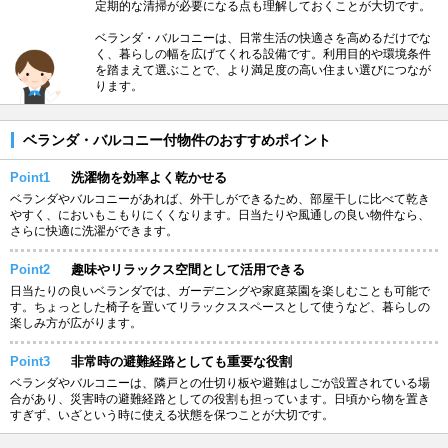
定期的な清掃が必要になる点も理解しておくことが大切です。
ベランダ・バルコニーは、日常生活の快適さを高めるだけでな
く、暮らしの幅を広げてくれる設備です。利用目的や環境条件
を踏まえて選ぶことで、より満足度の高い住まい選びにつなが
ります。
ベランダ・バルコニー付物件のおすすめポイント
Point1
洗濯物を効率よく乾かせる
ベランダやバルコニーがあれば、外干しができるため、部屋干しに比べて乾き
やすく、においもこもりにくくなります。日当たりや風通しの良い物件なら、
さらに快適に洗濯ができます。
Point2
趣味やリラックス空間として活用できる
日当たりの良いベランダでは、ガーデニングや家庭菜園を楽しむことも可能で
す。ちょっとした椅子を置いてリラックススペースとして使うなど、暮らしの
楽しみ方が広がります。
Point3
非常時の避難経路としても重要な役割
ベランダやバルコニーは、隣戸との仕切り板や避難はしごが設置されている場
合があり、災害時の避難経路としての役割も担っています。日頃から物を置き
すぎず、いざという時に使える状態を保つことが大切です。