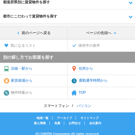
都道府県別に賃貸物件を探す
都市にこだわって賃貸物件を探す
前のページへ戻る
ページの先頭へ
気になるリスト
保存中の条件
別の探し方でお部屋を探す
沿線・駅から
住所から
家賃相場から
通勤通学時間から
物件特集から
TOP
スマートフォン
パソコン
地域一覧
アーカイブ
サイトマップ
個人情報
免責
お問合せ
会社案内
(C) CHINTAI Corporation All rights reserved.