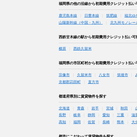
福岡県の他の沿線から初期費用クレジット払い
鹿児島本線
日豊本線
筑肥線
福北ゆ
山陽新幹線（中国・九州）
北九州モノレー
西鉄甘木線の駅から初期費用クレジット払い可
櫛原
西鉄久留米
福岡県の市区町村から初期費用クレジット払い
宗像市
久留米市
八女市
筑後市
京都郡苅田町
直方市
都道府県別に賃貸物件を探す
北海道
青森
岩手
宮城
秋田
長野
岐阜
静岡
愛知
三重
滋
高知
福岡
佐賀
長崎
熊本
大
都市にこだわって賃貸物件を探す