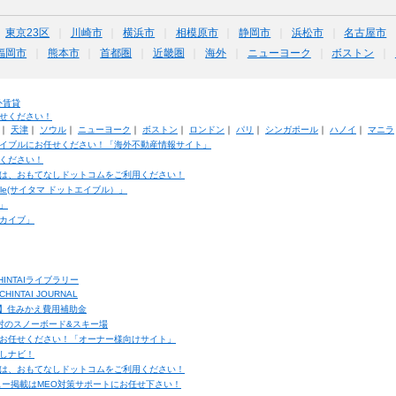
東京23区
川崎市
横浜市
相模原市
静岡市
浜松市
名古屋市
福岡市
熊本市
首都圏
近畿圏
海外
ニューヨーク
ボストン
外賃貸
せください！
｜
天津
｜
ソウル
｜
ニューヨーク
｜
ボストン
｜
ロンドン
｜
パリ
｜
シンガポール
｜
ハノイ
｜
マニラ
イブルにお任せください！「海外不動産情報サイト」
ください！
は、おもてなしドットコムをご利用ください！
ble(サイタマ ドットエイブル）」
」
カイブ」
INTAIライブラリー
TAI JOURNAL
ク】住みかえ費用補助金
馬村のスノーボード&スキー場
お任せください！「オーナー様向けサイト」
しナビ！
は、おもてなしドットコムをご利用ください！
ュー掲載はMEO対策サポートにお任せ下さい！