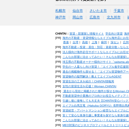
札幌市
仙台市
さいたま市
千葉市
神戸市
岡山市
広島市
北九州市
CHINTAI：
賃貸・部屋探し情報サイト
学生向け賃貸
海
[PR]
海外の不動産・賃貸情報ならエイブル海外店にお任
香港
｜
台湾
｜
高雄
｜
上海
｜
蘇州
｜
深セン
｜
広州
[PR]
海外不動産～投資・居住・別荘・資産分散～ならエ
[PR]
法人様向け海外赴任サポートならエイブルにお任せ
[PR]
こんなお部屋に泊まってみたい！そんなお部屋探し
[PR]
埼玉県の不動産オーナー様向けサイト「saitama.a
[PR]
学生の一人暮らし向け賃貸！「エイブル進学応援部
[PR]
過去の掲載物件も探せる！「エイブル賃貸物件アー
[PR]
賃貸物件の疑問解決！教えてエイブルAGENT
[PR]
賃貸生活の工夫を紹介！CHINTAI情報局
[PR]
女性の賃貸生活を応援！Woman.CHINTAI
[PR]
過去から現在に掲載された物件が探せるWoman.CH
[PR]
不動産賃貸仲介業務のプロ向けお役立ちメディア！CHIN
[PR]
引越し後に後悔しても大丈夫【CHINTAI安心パッ
[PR]
エイブル白馬五竜（Hakuba GORYU）長野県白
[PR]
賃貸経営・アパートマンション経営ならエイブルに
[PR]
安くて安心な単身引越し事業者を探すなら単身引越
[PR]
こんなお部屋に泊まってみたい！そんなお部屋探し
[PR]
MEO対策のビジネスプロフィールとストリートビ