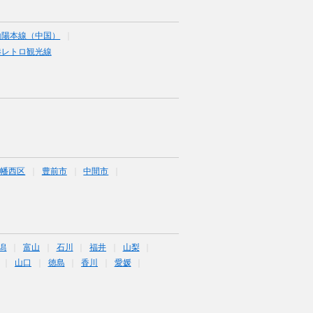
山陽本線（中国）
港レトロ観光線
八幡西区
豊前市
中間市
潟
富山
石川
福井
山梨
山口
徳島
香川
愛媛