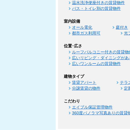
温水洗浄便座付きの賃貸物件
バス・トイレ別の賃貸物件
室内設備
オール電化
庭付き
都市ガス利用可
光
位置･広さ
ルーフバルコニー付きの賃貸物
広いリビング・ダイニングがあ
広いワンルームの賃貸物件
建物タイプ
賃貸アパート
テラ
分譲賃貸の物件
定
こだわり
エイブル保証管理物件
360度パノラマ写真ありの賃貸