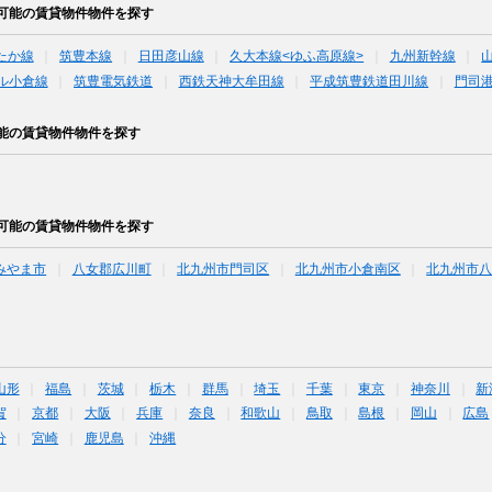
可能の賃貸物件物件を探す
たか線
筑豊本線
日田彦山線
久大本線<ゆふ高原線>
九州新幹線
ル小倉線
筑豊電気鉄道
西鉄天神大牟田線
平成筑豊鉄道田川線
門司
能の賃貸物件物件を探す
可能の賃貸物件物件を探す
みやま市
八女郡広川町
北九州市門司区
北九州市小倉南区
北九州市
山形
福島
茨城
栃木
群馬
埼玉
千葉
東京
神奈川
新
賀
京都
大阪
兵庫
奈良
和歌山
鳥取
島根
岡山
広島
分
宮崎
鹿児島
沖縄