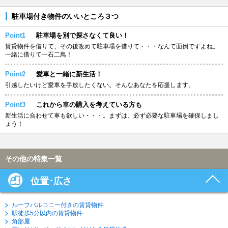
駐車場付き物件のいいところ３つ
Point1
駐車場を別で探さなくて良い！
賃貸物件を借りて、その後改めて駐車場を借りて・・・なんて面倒ですよね。
一緒に借りて一石二鳥！
Point2
愛車と一緒に新生活！
引越したいけど愛車を手放したくない。そんなあなたを応援します。
Point3
これから車の購入を考えている方も
新生活に合わせて車も欲しい・・・。まずは、必ず必要な駐車場を確保しまし
ょう！
その他の特集一覧
位置･広さ
ルーフバルコニー付きの賃貸物件
駅徒歩5分以内の賃貸物件
角部屋