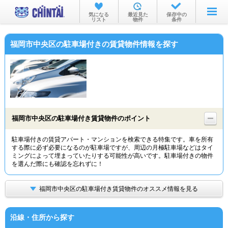
お部屋を探す
気になる
最近見た
保存中の
リスト
物件
条件
沿線・駅から
福岡市中央区の駐車場付きの賃貸物件情報を探す
住所から
家賃相場から
通勤通学時間から
物件特集から
福岡市中央区の駐車場付き賃貸物件のポイント
不動産会社から
駐車場付きの賃貸アパート・マンションを検索できる特集です。車を所有
する際に必ず必要になるのが駐車場ですが、周辺の月極駐車場などはタイ
TOP
ミングによって埋まっていたりする可能性が高いです。駐車場付きの物件
を選んだ際にも確認を忘れずに！
福岡市中央区の駐車場付き賃貸物件のオススメ情報を見る
沿線・住所から探す