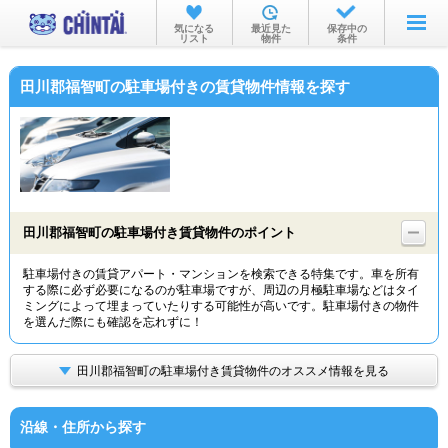
お部屋を探す
気になる
最近見た
保存中の
リスト
物件
条件
沿線・駅から
田川郡福智町の駐車場付きの賃貸物件情報を探す
住所から
家賃相場から
通勤通学時間から
物件特集から
田川郡福智町の駐車場付き賃貸物件のポイント
不動産会社から
駐車場付きの賃貸アパート・マンションを検索できる特集です。車を所有
する際に必ず必要になるのが駐車場ですが、周辺の月極駐車場などはタイ
TOP
ミングによって埋まっていたりする可能性が高いです。駐車場付きの物件
を選んだ際にも確認を忘れずに！
田川郡福智町の駐車場付き賃貸物件のオススメ情報を見る
沿線・住所から探す