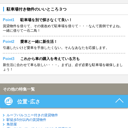
駐車場付き物件のいいところ３つ
Point1
駐車場を別で探さなくて良い！
賃貸物件を借りて、その後改めて駐車場を借りて・・・なんて面倒ですよね。
一緒に借りて一石二鳥！
Point2
愛車と一緒に新生活！
引越したいけど愛車を手放したくない。そんなあなたを応援します。
Point3
これから車の購入を考えている方も
新生活に合わせて車も欲しい・・・。まずは、必ず必要な駐車場を確保しまし
ょう！
その他の特集一覧
位置･広さ
ルーフバルコニー付きの賃貸物件
駅徒歩5分以内の賃貸物件
角部屋