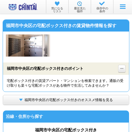
お部屋を探す
気になる
最近見た
保存中の
リスト
物件
条件
沿線・駅から
福岡市中央区の宅配ボックス付きの賃貸物件情報を探す
住所から
家賃相場から
通勤通学時間から
物件特集から
福岡市中央区の宅配ボックス付きのポイント
不動産会社から
宅配ボックス付きの賃貸アパート・マンションを検索できます。通販の受
け取りも楽々な宅配ボックスがある物件で生活してみませんか？
TOP
福岡市中央区の宅配ボックス付きのオススメ情報を見る
沿線・住所から探す
福岡市中央区の宅配ボックス付き