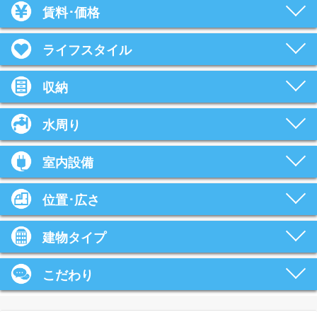
賃料･価格
ライフスタイル
収納
水周り
室内設備
位置･広さ
建物タイプ
こだわり