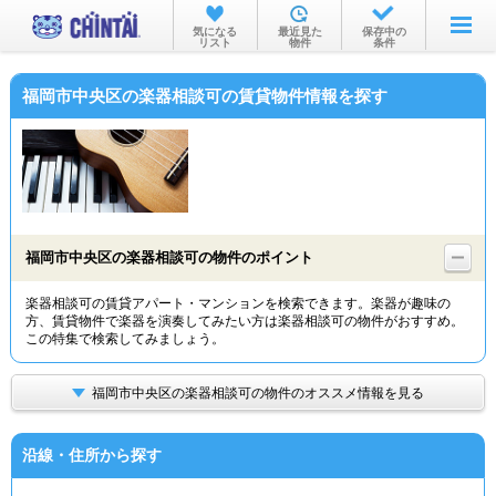
お部屋を探す
気になる
最近見た
保存中の
リスト
物件
条件
沿線・駅から
福岡市中央区の楽器相談可の賃貸物件情報を探す
住所から
家賃相場から
通勤通学時間から
物件特集から
福岡市中央区の楽器相談可の物件のポイント
不動産会社から
楽器相談可の賃貸アパート・マンションを検索できます。楽器が趣味の
方、賃貸物件で楽器を演奏してみたい方は楽器相談可の物件がおすすめ。
TOP
この特集で検索してみましょう。
福岡市中央区の楽器相談可の物件のオススメ情報を見る
沿線・住所から探す