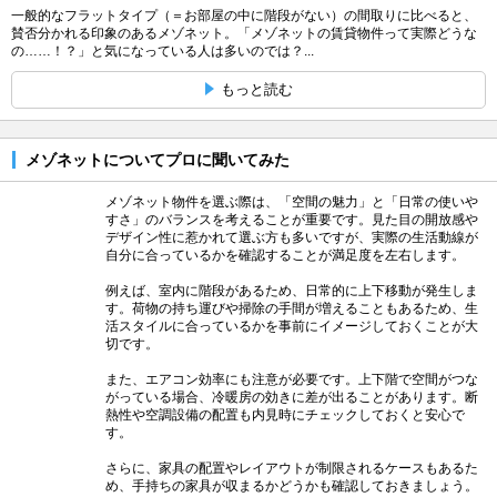
一般的なフラットタイプ（＝お部屋の中に階段がない）の間取りに比べると、
賛否分かれる印象のあるメゾネット。「メゾネットの賃貸物件って実際どうな
の……！？」と気になっている人は多いのでは？...
もっと読む
メゾネットについてプロに聞いてみた
メゾネット物件を選ぶ際は、「空間の魅力」と「日常の使いや
すさ」のバランスを考えることが重要です。見た目の開放感や
デザイン性に惹かれて選ぶ方も多いですが、実際の生活動線が
自分に合っているかを確認することが満足度を左右します。
例えば、室内に階段があるため、日常的に上下移動が発生しま
す。荷物の持ち運びや掃除の手間が増えることもあるため、生
活スタイルに合っているかを事前にイメージしておくことが大
切です。
また、エアコン効率にも注意が必要です。上下階で空間がつな
がっている場合、冷暖房の効きに差が出ることがあります。断
熱性や空調設備の配置も内見時にチェックしておくと安心で
す。
さらに、家具の配置やレイアウトが制限されるケースもあるた
め、手持ちの家具が収まるかどうかも確認しておきましょう。