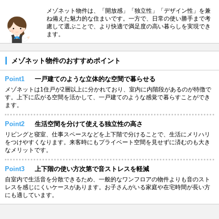
メゾネット物件は、「開放感」「独立性」「デザイン性」を兼
ね備えた魅力的な住まいです。一方で、日常の使い勝手まで考
慮して選ぶことで、より快適で満足度の高い暮らしを実現でき
ます。
メゾネット物件のおすすめポイント
Point1
一戸建てのような立体的な空間で暮らせる
メゾネットは1住戸が2層以上に分かれており、室内に内階段があるのが特徴で
す。上下に広がる空間を活かして、一戸建てのような感覚で暮らすことができ
ます。
Point2
生活空間を分けて使える独立性の高さ
リビングと寝室、仕事スペースなどを上下階で分けることで、生活にメリハリ
をつけやすくなります。来客時にもプライベート空間を見せずに済むのも大き
なメリットです。
Point3
上下階の使い方次第で音ストレスを軽減
自室内で生活音を分散できるため、一般的なワンフロアの物件よりも音のスト
レスを感じにくいケースがあります。お子さんがいる家庭や在宅時間が長い方
にも適しています。