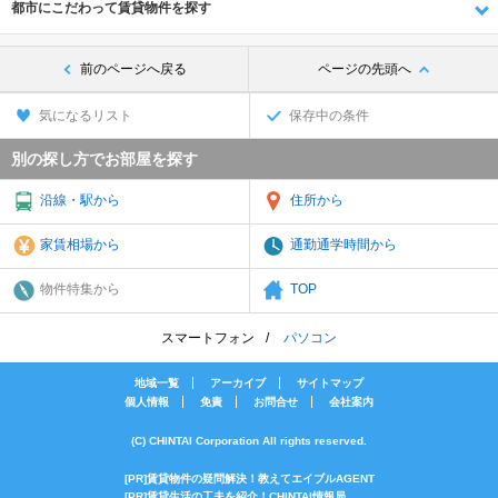
都市にこだわって賃貸物件を探す
前のページへ戻る
ページの先頭へ
気になるリスト
保存中の条件
別の探し方でお部屋を探す
沿線・駅から
住所から
家賃相場から
通勤通学時間から
物件特集から
TOP
スマートフォン
パソコン
地域一覧
アーカイブ
サイトマップ
個人情報
免責
お問合せ
会社案内
(C) CHINTAI Corporation All rights reserved.
[PR]賃貸物件の疑問解決！教えてエイブルAGENT
[PR]賃貸生活の工夫を紹介！CHINTAI情報局