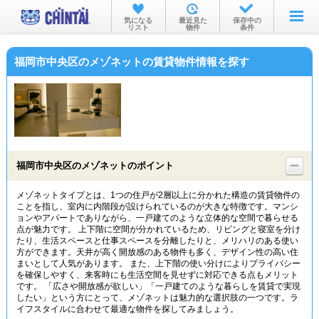
お部屋を探す
気になる
最近見た
保存中の
リスト
物件
条件
沿線・駅から
福岡市中央区のメゾネットの賃貸物件情報を探す
住所から
家賃相場から
通勤通学時間から
物件特集から
福岡市中央区のメゾネットのポイント
不動産会社から
メゾネットタイプとは、1つの住戸が2層以上に分かれた構造の賃貸物件の
ことを指し、室内に内階段が設けられているのが大きな特徴です。マンシ
TOP
ョンやアパートでありながら、一戸建てのような立体的な空間で暮らせる
点が魅力です。 上下階に空間が分かれているため、リビングと寝室を分け
たり、生活スペースと仕事スペースを分離したりと、メリハリのある使い
方ができます。天井が高く開放感のある物件も多く、デザイン性の高い住
まいとして人気があります。 また、上下階の使い分けによりプライバシー
を確保しやすく、来客時にも生活空間を見せずに対応できる点もメリット
です。 「広さや開放感が欲しい」「一戸建てのような暮らしを賃貸で実現
したい」という方にとって、メゾネットは魅力的な選択肢の一つです。ラ
イフスタイルに合わせて最適な物件を探してみましょう。