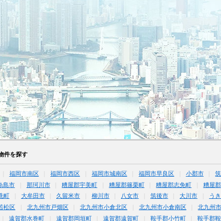
物件を探す
福岡市南区
福岡市西区
福岡市城南区
福岡市早良区
小郡市
糸島市
那珂川市
糟屋郡宇美町
糟屋郡篠栗町
糟屋郡志免町
糟屋郡
洗町
大牟田市
久留米市
柳川市
八女市
筑後市
大川市
うき
若松区
北九州市戸畑区
北九州市小倉北区
北九州市小倉南区
北九州
遠賀郡水巻町
遠賀郡岡垣町
遠賀郡遠賀町
鞍手郡小竹町
鞍手郡