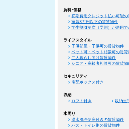
賃料･価格
初期費用クレジット払い可能の
家賃3万円以下の賃貸物件
学生割引制度（学割）が適用で
ライフスタイル
子供部屋・子供可の賃貸物件
ペット可・ペット相談可の賃貸
二人暮らし向け賃貸物件
シニア・高齢者相談可の賃貸物
セキュリティ
宅配ボックス付き
収納
ロフト付き
収納重
水周り
温水洗浄便座付きの賃貸物件
バス・トイレ別の賃貸物件