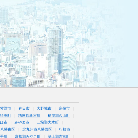
筑紫野市
春日市
大野城市
宗像市
須惠町
糟屋郡新宮町
糟屋郡久山町
は市
みやま市
三潴郡大木町
市八幡東区
北九州市八幡西区
行橋市
鞍手町
京都郡みやこ町
築上郡吉富町