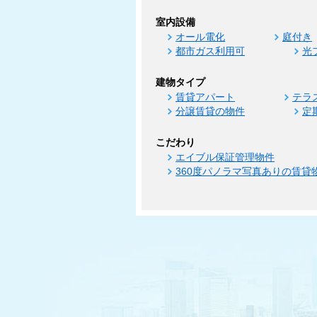
室内設備
オール電化
庭付き
都市ガス利用可
光
建物タイプ
賃貸アパート
テラ
分譲賃貸の物件
定
こだわり
エイブル保証管理物件
360度パノラマ写真ありの賃貸