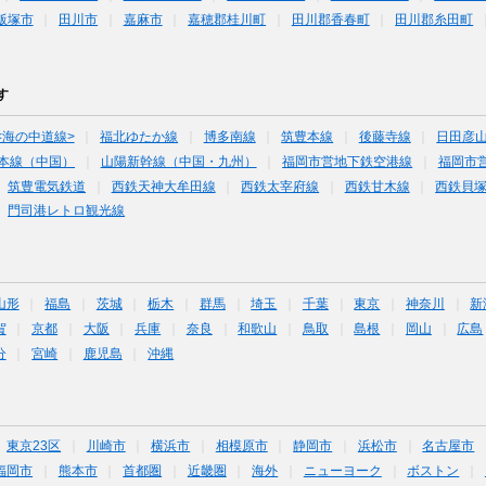
飯塚市
田川市
嘉麻市
嘉穂郡桂川町
田川郡香春町
田川郡糸田町
す
<海の中道線>
福北ゆたか線
博多南線
筑豊本線
後藤寺線
日田彦
本線（中国）
山陽新幹線（中国・九州）
福岡市営地下鉄空港線
福岡市
筑豊電気鉄道
西鉄天神大牟田線
西鉄太宰府線
西鉄甘木線
西鉄貝
門司港レトロ観光線
山形
福島
茨城
栃木
群馬
埼玉
千葉
東京
神奈川
新
賀
京都
大阪
兵庫
奈良
和歌山
鳥取
島根
岡山
広島
分
宮崎
鹿児島
沖縄
東京23区
川崎市
横浜市
相模原市
静岡市
浜松市
名古屋市
福岡市
熊本市
首都圏
近畿圏
海外
ニューヨーク
ボストン