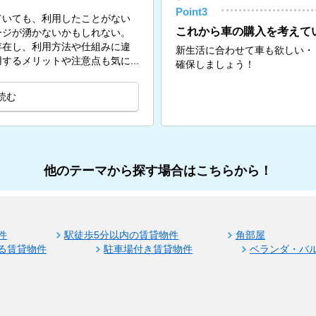
Point3
ていても、利用したことがない
これから車の購入を考えて
ージが湧かないかもしれない。
存在し、利用方法や仕組みに違
新生活に合わせて車も欲しい・
するメリットや注意点も気に...
確保しましょう！
読む
他のテーマから探す場合はこちらから！
件
駅徒歩5分以内の賃貸物件
角部屋
る賃貸物件
駐車場付き賃貸物件
ベランダ・バ