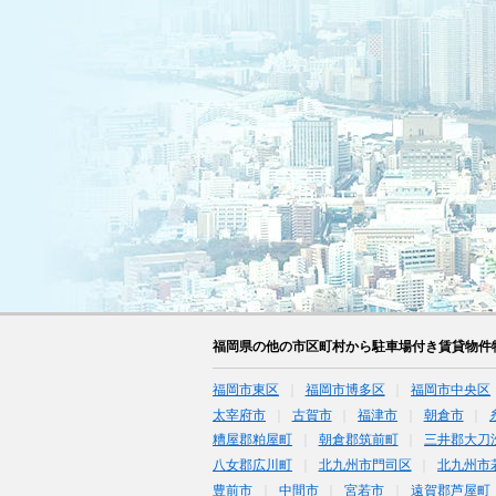
福岡県の他の市区町村から駐車場付き賃貸物件
福岡市東区
福岡市博多区
福岡市中央区
太宰府市
古賀市
福津市
朝倉市
糟屋郡粕屋町
朝倉郡筑前町
三井郡大刀
八女郡広川町
北九州市門司区
北九州市
豊前市
中間市
宮若市
遠賀郡芦屋町