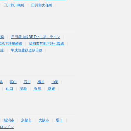
田川郡川崎町
田川郡大任町
山線
日田彦山線BRTひこぼしライン
営地下鉄箱崎線
福岡市営地下鉄七隈線
塚線
平成筑豊鉄道伊田線
潟
富山
石川
福井
山梨
山口
徳島
香川
愛媛
新潟市
京都市
大阪市
堺市
ロンドン