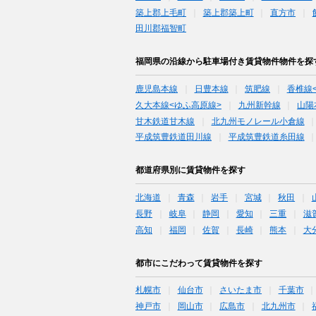
築上郡上毛町
築上郡築上町
直方市
田川郡福智町
福岡県の沿線から駐車場付き賃貸物件物件を探
鹿児島本線
日豊本線
筑肥線
香椎線
久大本線<ゆふ高原線>
九州新幹線
山陽
甘木鉄道甘木線
北九州モノレール小倉線
平成筑豊鉄道田川線
平成筑豊鉄道糸田線
都道府県別に賃貸物件を探す
北海道
青森
岩手
宮城
秋田
長野
岐阜
静岡
愛知
三重
滋
高知
福岡
佐賀
長崎
熊本
大
都市にこだわって賃貸物件を探す
札幌市
仙台市
さいたま市
千葉市
神戸市
岡山市
広島市
北九州市