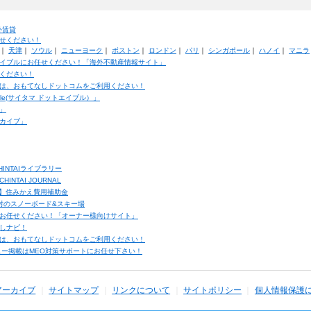
外賃貸
せください！
｜
天津
｜
ソウル
｜
ニューヨーク
｜
ボストン
｜
ロンドン
｜
パリ
｜
シンガポール
｜
ハノイ
｜
マニラ
イブルにお任せください！「海外不動産情報サイト」
ください！
は、おもてなしドットコムをご利用ください！
ble(サイタマ ドットエイブル）」
」
カイブ」
INTAIライブラリー
TAI JOURNAL
ク】住みかえ費用補助金
馬村のスノーボード&スキー場
お任せください！「オーナー様向けサイト」
しナビ！
は、おもてなしドットコムをご利用ください！
ュー掲載はMEO対策サポートにお任せ下さい！
アーカイブ
サイトマップ
リンクについて
サイトポリシー
個人情報保護