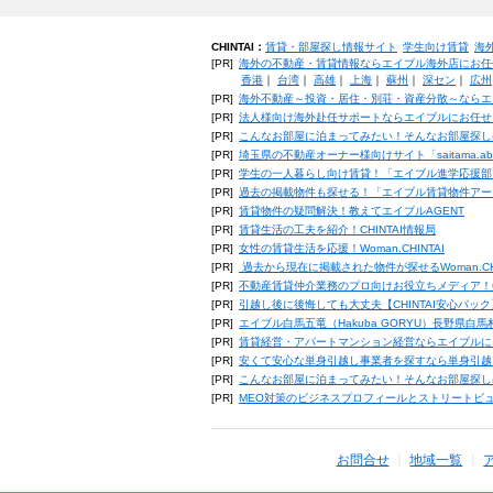
CHINTAI：
賃貸・部屋探し情報サイト
学生向け賃貸
海
[PR]
海外の不動産・賃貸情報ならエイブル海外店にお任
香港
｜
台湾
｜
高雄
｜
上海
｜
蘇州
｜
深セン
｜
広州
[PR]
海外不動産～投資・居住・別荘・資産分散～ならエ
[PR]
法人様向け海外赴任サポートならエイブルにお任せ
[PR]
こんなお部屋に泊まってみたい！そんなお部屋探し
[PR]
埼玉県の不動産オーナー様向けサイト「saitama.a
[PR]
学生の一人暮らし向け賃貸！「エイブル進学応援部
[PR]
過去の掲載物件も探せる！「エイブル賃貸物件アー
[PR]
賃貸物件の疑問解決！教えてエイブルAGENT
[PR]
賃貸生活の工夫を紹介！CHINTAI情報局
[PR]
女性の賃貸生活を応援！Woman.CHINTAI
[PR]
過去から現在に掲載された物件が探せるWoman.CH
[PR]
不動産賃貸仲介業務のプロ向けお役立ちメディア！CHIN
[PR]
引越し後に後悔しても大丈夫【CHINTAI安心パッ
[PR]
エイブル白馬五竜（Hakuba GORYU）長野県白
[PR]
賃貸経営・アパートマンション経営ならエイブルに
[PR]
安くて安心な単身引越し事業者を探すなら単身引越
[PR]
こんなお部屋に泊まってみたい！そんなお部屋探し
[PR]
MEO対策のビジネスプロフィールとストリートビ
お問合せ
地域一覧