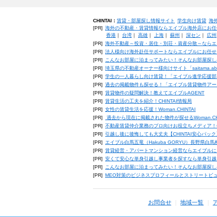
CHINTAI：
賃貸・部屋探し情報サイト
学生向け賃貸
海
[PR]
海外の不動産・賃貸情報ならエイブル海外店にお任
香港
｜
台湾
｜
高雄
｜
上海
｜
蘇州
｜
深セン
｜
広州
[PR]
海外不動産～投資・居住・別荘・資産分散～ならエ
[PR]
法人様向け海外赴任サポートならエイブルにお任せ
[PR]
こんなお部屋に泊まってみたい！そんなお部屋探し
[PR]
埼玉県の不動産オーナー様向けサイト「saitama.a
[PR]
学生の一人暮らし向け賃貸！「エイブル進学応援部
[PR]
過去の掲載物件も探せる！「エイブル賃貸物件アー
[PR]
賃貸物件の疑問解決！教えてエイブルAGENT
[PR]
賃貸生活の工夫を紹介！CHINTAI情報局
[PR]
女性の賃貸生活を応援！Woman.CHINTAI
[PR]
過去から現在に掲載された物件が探せるWoman.CH
[PR]
不動産賃貸仲介業務のプロ向けお役立ちメディア！CHIN
[PR]
引越し後に後悔しても大丈夫【CHINTAI安心パッ
[PR]
エイブル白馬五竜（Hakuba GORYU）長野県白
[PR]
賃貸経営・アパートマンション経営ならエイブルに
[PR]
安くて安心な単身引越し事業者を探すなら単身引越
[PR]
こんなお部屋に泊まってみたい！そんなお部屋探し
[PR]
MEO対策のビジネスプロフィールとストリートビ
お問合せ
地域一覧