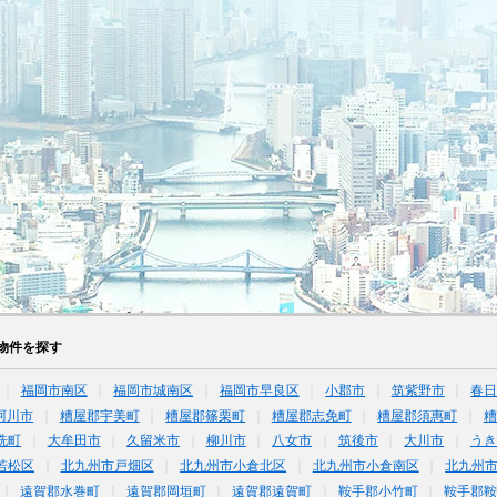
物件を探す
福岡市南区
福岡市城南区
福岡市早良区
小郡市
筑紫野市
春
珂川市
糟屋郡宇美町
糟屋郡篠栗町
糟屋郡志免町
糟屋郡須惠町
糟
洗町
大牟田市
久留米市
柳川市
八女市
筑後市
大川市
うき
若松区
北九州市戸畑区
北九州市小倉北区
北九州市小倉南区
北九州
遠賀郡水巻町
遠賀郡岡垣町
遠賀郡遠賀町
鞍手郡小竹町
鞍手郡