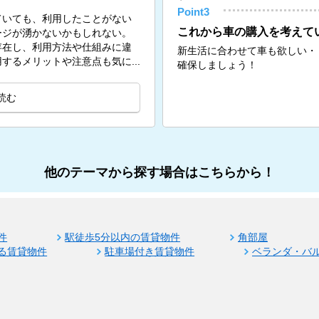
Point3
ていても、利用したことがない
これから車の購入を考えて
ージが湧かないかもしれない。
存在し、利用方法や仕組みに違
新生活に合わせて車も欲しい・
するメリットや注意点も気に...
確保しましょう！
読む
他のテーマから探す場合はこちらから！
件
駅徒歩5分以内の賃貸物件
角部屋
る賃貸物件
駐車場付き賃貸物件
ベランダ・バ