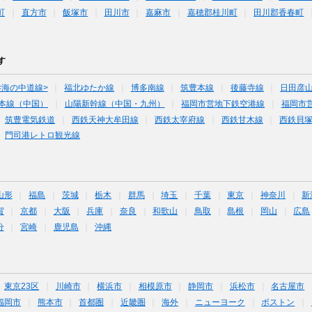
町
直方市
飯塚市
田川市
嘉麻市
嘉穂郡桂川町
田川郡香春町
す
<海の中道線>
福北ゆたか線
博多南線
筑豊本線
後藤寺線
日田彦
本線（中国）
山陽新幹線（中国・九州）
福岡市営地下鉄空港線
福岡市
筑豊電気鉄道
西鉄天神大牟田線
西鉄太宰府線
西鉄甘木線
西鉄貝
門司港レトロ観光線
山形
福島
茨城
栃木
群馬
埼玉
千葉
東京
神奈川
新
賀
京都
大阪
兵庫
奈良
和歌山
鳥取
島根
岡山
広島
分
宮崎
鹿児島
沖縄
東京23区
川崎市
横浜市
相模原市
静岡市
浜松市
名古屋市
福岡市
熊本市
首都圏
近畿圏
海外
ニューヨーク
ボストン