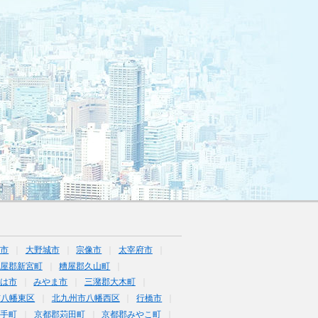
日市
大野城市
宗像市
太宰府市
屋郡新宮町
糟屋郡久山町
は市
みやま市
三潴郡大木町
市八幡東区
北九州市八幡西区
行橋市
鞍手町
京都郡苅田町
京都郡みやこ町