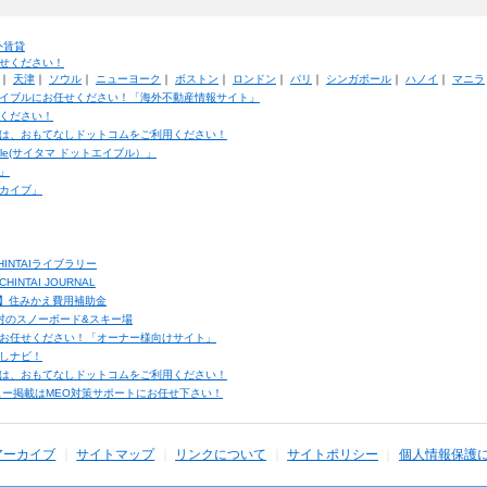
外賃貸
せください！
｜
天津
｜
ソウル
｜
ニューヨーク
｜
ボストン
｜
ロンドン
｜
パリ
｜
シンガポール
｜
ハノイ
｜
マニラ
イブルにお任せください！「海外不動産情報サイト」
ください！
は、おもてなしドットコムをご利用ください！
ble(サイタマ ドットエイブル）」
」
カイブ」
INTAIライブラリー
TAI JOURNAL
ク】住みかえ費用補助金
馬村のスノーボード&スキー場
お任せください！「オーナー様向けサイト」
しナビ！
は、おもてなしドットコムをご利用ください！
ュー掲載はMEO対策サポートにお任せ下さい！
アーカイブ
サイトマップ
リンクについて
サイトポリシー
個人情報保護