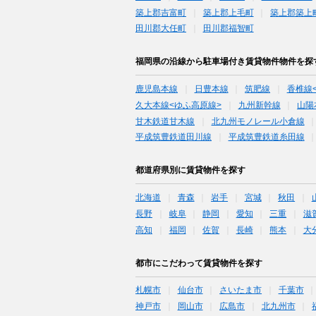
築上郡吉富町
築上郡上毛町
築上郡築上
田川郡大任町
田川郡福智町
福岡県の沿線から駐車場付き賃貸物件物件を探
鹿児島本線
日豊本線
筑肥線
香椎線
久大本線<ゆふ高原線>
九州新幹線
山陽
甘木鉄道甘木線
北九州モノレール小倉線
平成筑豊鉄道田川線
平成筑豊鉄道糸田線
都道府県別に賃貸物件を探す
北海道
青森
岩手
宮城
秋田
長野
岐阜
静岡
愛知
三重
滋
高知
福岡
佐賀
長崎
熊本
大
都市にこだわって賃貸物件を探す
札幌市
仙台市
さいたま市
千葉市
神戸市
岡山市
広島市
北九州市