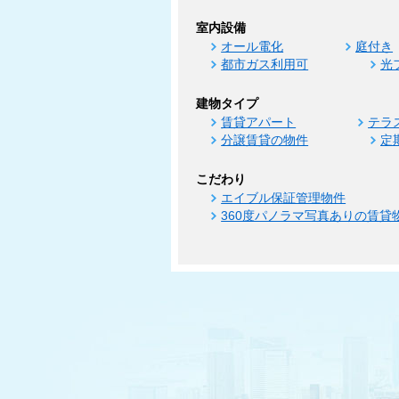
室内設備
オール電化
庭付き
都市ガス利用可
光
建物タイプ
賃貸アパート
テラ
分譲賃貸の物件
定
こだわり
エイブル保証管理物件
360度パノラマ写真ありの賃貸