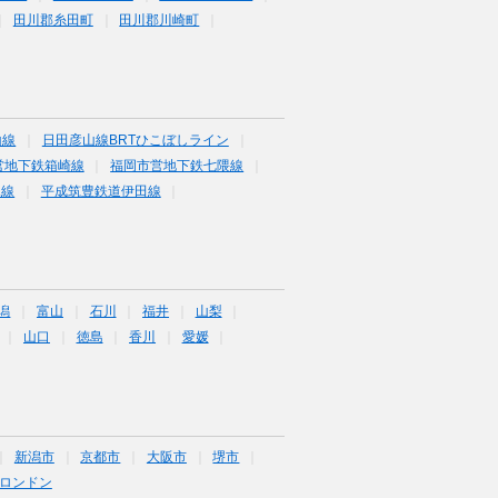
田川郡糸田町
田川郡川崎町
山線
日田彦山線BRTひこぼしライン
営地下鉄箱崎線
福岡市営地下鉄七隈線
塚線
平成筑豊鉄道伊田線
潟
富山
石川
福井
山梨
山口
徳島
香川
愛媛
新潟市
京都市
大阪市
堺市
ロンドン