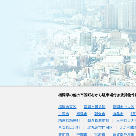
福岡県の他の市区町村から駐車場付き賃貸物件
福岡市東区
福岡市博多区
福岡市中央区
古賀市
福津市
朝倉市
糸島市
那
糟屋郡粕屋町
朝倉郡筑前町
三井郡大刀
八女郡広川町
北九州市門司区
北九州市
豊前市
中間市
宮若市
遠賀郡芦屋町