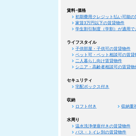
賃料･価格
初期費用クレジット払い可能の
家賃3万円以下の賃貸物件
学生割引制度（学割）が適用で
ライフスタイル
子供部屋・子供可の賃貸物件
ペット可・ペット相談可の賃貸
二人暮らし向け賃貸物件
シニア・高齢者相談可の賃貸物
セキュリティ
宅配ボックス付き
収納
ロフト付き
収納重
水周り
温水洗浄便座付きの賃貸物件
バス・トイレ別の賃貸物件