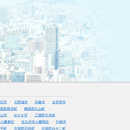
春日市
大野城市
宗像市
太宰府市
屋郡新宮町
糟屋郡久山町
は市
みやま市
三潴郡大木町
市八幡東区
北九州市八幡西区
行橋市
鞍手町
京都郡苅田町
京都郡みやこ町