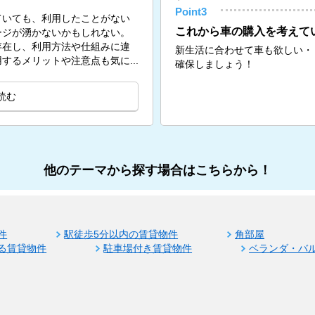
Point3
ていても、利用したことがない
これから車の購入を考えて
ージが湧かないかもしれない。
存在し、利用方法や仕組みに違
新生活に合わせて車も欲しい・
するメリットや注意点も気に...
確保しましょう！
読む
他のテーマから探す場合はこちらから！
件
駅徒歩5分以内の賃貸物件
角部屋
る賃貸物件
駐車場付き賃貸物件
ベランダ・バ