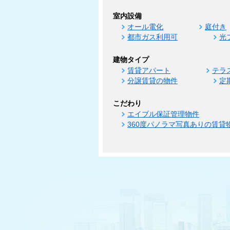
室内設備
オール電化
庭付き
都市ガス利用可
光
建物タイプ
賃貸アパート
テラ
分譲賃貸の物件
定
こだわり
エイブル保証管理物件
360度パノラマ写真ありの賃貸