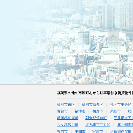
福岡県の他の市区町村から駐車場付き賃貸物件
福岡市東区
福岡市博多区
福岡市中央区
古賀市
福津市
朝倉市
糸島市
那
糟屋郡粕屋町
朝倉郡筑前町
三井郡大刀
八女郡広川町
北九州市門司区
北九州市
豊前市
中間市
宮若市
遠賀郡芦屋町