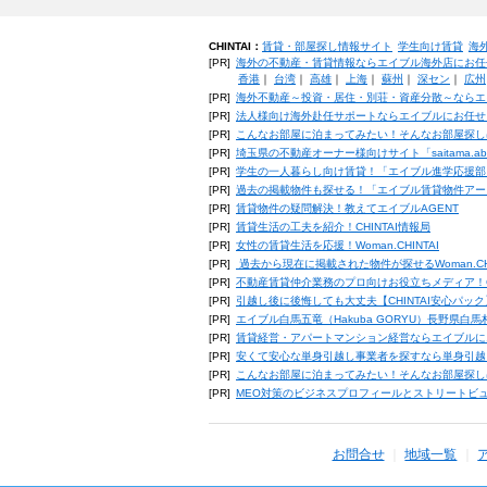
CHINTAI：
賃貸・部屋探し情報サイト
学生向け賃貸
海
[PR]
海外の不動産・賃貸情報ならエイブル海外店にお任
香港
｜
台湾
｜
高雄
｜
上海
｜
蘇州
｜
深セン
｜
広州
[PR]
海外不動産～投資・居住・別荘・資産分散～ならエ
[PR]
法人様向け海外赴任サポートならエイブルにお任せ
[PR]
こんなお部屋に泊まってみたい！そんなお部屋探し
[PR]
埼玉県の不動産オーナー様向けサイト「saitama.a
[PR]
学生の一人暮らし向け賃貸！「エイブル進学応援部
[PR]
過去の掲載物件も探せる！「エイブル賃貸物件アー
[PR]
賃貸物件の疑問解決！教えてエイブルAGENT
[PR]
賃貸生活の工夫を紹介！CHINTAI情報局
[PR]
女性の賃貸生活を応援！Woman.CHINTAI
[PR]
過去から現在に掲載された物件が探せるWoman.CH
[PR]
不動産賃貸仲介業務のプロ向けお役立ちメディア！CHIN
[PR]
引越し後に後悔しても大丈夫【CHINTAI安心パッ
[PR]
エイブル白馬五竜（Hakuba GORYU）長野県白
[PR]
賃貸経営・アパートマンション経営ならエイブルに
[PR]
安くて安心な単身引越し事業者を探すなら単身引越
[PR]
こんなお部屋に泊まってみたい！そんなお部屋探し
[PR]
MEO対策のビジネスプロフィールとストリートビ
お問合せ
地域一覧