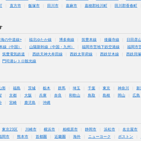
町
直方市
飯塚市
田川市
嘉麻市
嘉穂郡桂川町
田川郡香春町
す
<海の中道線>
福北ゆたか線
博多南線
筑豊本線
後藤寺線
日田彦
本線（中国）
山陽新幹線（中国・九州）
福岡市営地下鉄空港線
福岡市
筑豊電気鉄道
西鉄天神大牟田線
西鉄太宰府線
西鉄甘木線
西鉄貝
門司港レトロ観光線
山形
福島
茨城
栃木
群馬
埼玉
千葉
東京
神奈川
新
賀
京都
大阪
兵庫
奈良
和歌山
鳥取
島根
岡山
広島
分
宮崎
鹿児島
沖縄
東京23区
川崎市
横浜市
相模原市
静岡市
浜松市
名古屋市
福岡市
熊本市
首都圏
近畿圏
海外
ニューヨーク
ボストン