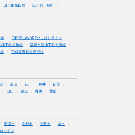
田川郡糸田町
田川郡川崎町
山線
日田彦山線BRTひこぼしライン
営地下鉄箱崎線
福岡市営地下鉄七隈線
塚線
平成筑豊鉄道伊田線
潟
富山
石川
福井
山梨
山口
徳島
香川
愛媛
新潟市
京都市
大阪市
堺市
ロンドン