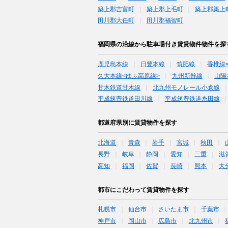
築上郡吉富町
築上郡上毛町
築上郡築上
田川郡大任町
田川郡福智町
福岡県の沿線から駐車場付き賃貸物件物件を探
鹿児島本線
日豊本線
筑肥線
香椎線
久大本線<ゆふ高原線>
九州新幹線
山陽
甘木鉄道甘木線
北九州モノレール小倉線
平成筑豊鉄道田川線
平成筑豊鉄道糸田線
都道府県別に賃貸物件を探す
北海道
青森
岩手
宮城
秋田
長野
岐阜
静岡
愛知
三重
滋
高知
福岡
佐賀
長崎
熊本
大
都市にこだわって賃貸物件を探す
札幌市
仙台市
さいたま市
千葉市
神戸市
岡山市
広島市
北九州市