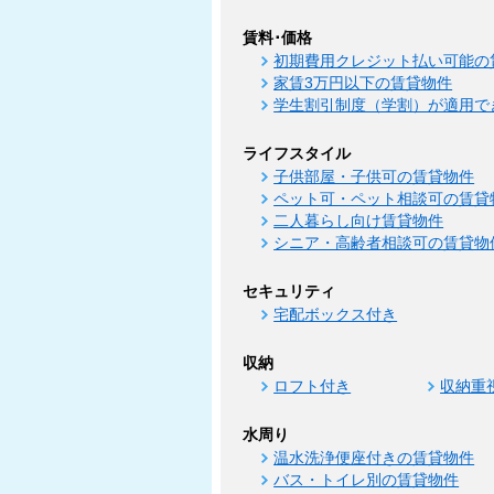
賃料･価格
初期費用クレジット払い可能の
家賃3万円以下の賃貸物件
学生割引制度（学割）が適用で
ライフスタイル
子供部屋・子供可の賃貸物件
ペット可・ペット相談可の賃貸
二人暮らし向け賃貸物件
シニア・高齢者相談可の賃貸物
セキュリティ
宅配ボックス付き
収納
ロフト付き
収納重
水周り
温水洗浄便座付きの賃貸物件
バス・トイレ別の賃貸物件