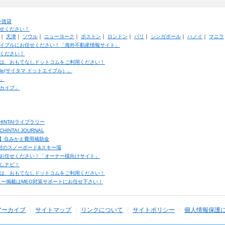
外賃貸
せください！
｜
天津
｜
ソウル
｜
ニューヨーク
｜
ボストン
｜
ロンドン
｜
パリ
｜
シンガポール
｜
ハノイ
｜
マニラ
イブルにお任せください！「海外不動産情報サイト」
ください！
は、おもてなしドットコムをご利用ください！
ble(サイタマ ドットエイブル）」
」
カイブ」
INTAIライブラリー
TAI JOURNAL
ク】住みかえ費用補助金
馬村のスノーボード&スキー場
お任せください！「オーナー様向けサイト」
しナビ！
は、おもてなしドットコムをご利用ください！
ュー掲載はMEO対策サポートにお任せ下さい！
アーカイブ
サイトマップ
リンクについて
サイトポリシー
個人情報保護