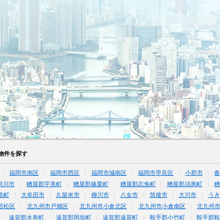
物件を探す
福岡市南区
福岡市西区
福岡市城南区
福岡市早良区
小郡市
珂川市
糟屋郡宇美町
糟屋郡篠栗町
糟屋郡志免町
糟屋郡須惠町
糟
洗町
大牟田市
久留米市
柳川市
八女市
筑後市
大川市
うき
若松区
北九州市戸畑区
北九州市小倉北区
北九州市小倉南区
北九州
遠賀郡水巻町
遠賀郡岡垣町
遠賀郡遠賀町
鞍手郡小竹町
鞍手郡