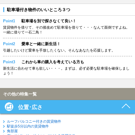
駐車場付き物件のいいところ３つ
Point1
駐車場を別で探さなくて良い！
賃貸物件を借りて、その後改めて駐車場を借りて・・・なんて面倒ですよね。
一緒に借りて一石二鳥！
Point2
愛車と一緒に新生活！
引越したいけど愛車を手放したくない。そんなあなたを応援します。
Point3
これから車の購入を考えている方も
新生活に合わせて車も欲しい・・・。まずは、必ず必要な駐車場を確保しまし
ょう！
その他の特集一覧
位置･広さ
ルーフバルコニー付きの賃貸物件
駅徒歩5分以内の賃貸物件
角部屋