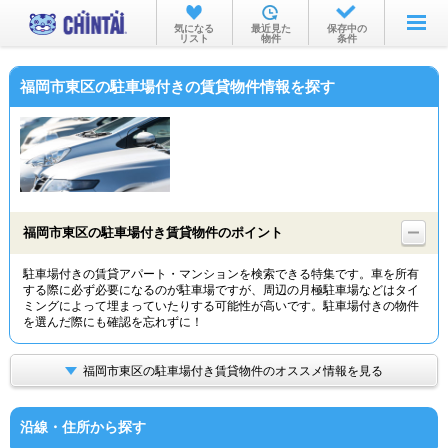
お部屋を探す
気になる
最近見た
保存中の
リスト
物件
条件
沿線・駅から
福岡市東区の駐車場付きの賃貸物件情報を探す
住所から
家賃相場から
通勤通学時間から
物件特集から
福岡市東区の駐車場付き賃貸物件のポイント
不動産会社から
駐車場付きの賃貸アパート・マンションを検索できる特集です。車を所有
する際に必ず必要になるのが駐車場ですが、周辺の月極駐車場などはタイ
TOP
ミングによって埋まっていたりする可能性が高いです。駐車場付きの物件
を選んだ際にも確認を忘れずに！
福岡市東区の駐車場付き賃貸物件のオススメ情報を見る
沿線・住所から探す