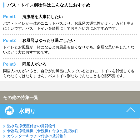
バス・トイレ別物件はこんな人におすすめ
Point1
清潔感を大事にしたい
バス・トイレが一体のユニットバスより、お風呂の通気性がよく、カビも生え
にくいです。バス・トイレを綺麗にしておきたい方におすすめです。
Point2
お風呂はゆったり過ごしたい
トイレとお風呂が一緒になるとお風呂も狭くなりがち。窮屈な思いをしたくな
いという方におすすめです。
Point3
同居人がいる
同居人の方がいると、自分がお風呂に入っているときに、トイレを我慢しても
らわなくてはなりません。バストイレ別ならそんなことも心配不要です。
その他の特集一覧
水周り
温水洗浄便座付きの賃貸物件
食器洗浄乾燥機（食洗機）付きの賃貸物件
カウンターキッチン付きの賃貸物件