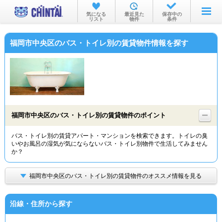
お部屋を探す
気になる
最近見た
保存中の
リスト
物件
条件
沿線・駅から
福岡市中央区のバス・トイレ別の賃貸物件情報を探す
住所から
家賃相場から
通勤通学時間から
物件特集から
福岡市中央区のバス・トイレ別の賃貸物件のポイント
不動産会社から
バス・トイレ別の賃貸アパート・マンションを検索できます。トイレの臭
いやお風呂の湿気が気にならないバス・トイレ別物件で生活してみません
TOP
か？
福岡市中央区のバス・トイレ別の賃貸物件のオススメ情報を見る
沿線・住所から探す