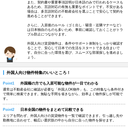
また、契約書や重要事項説明が日本語のみで行われるケースも
あるため、言語対応の有無も重要なポイントです。不安がある
場合は、多言語対応の不動産会社を選ぶことで安心して契約を
進めることができます。
さらに、入居後のルール（ゴミ出し・騒音・近隣マナーなど）
は日本独自のものも多いため、事前に確認しておくことがトラ
ブル防止につながります。
外国人向け賃貸物件は、条件やサポート体制をしっかり確認す
ることで、安心して日本での生活をスタートできる住まいで
す。自分に合った環境を選び、スムーズな部屋探しを進めまし
ょう。
外国人向け物件特集のいいところ！
Point1
外国籍の方でも入居可能な物件が一目でわかる
通常は不動産会社に確認が必要な「外国人OK物件」も、この特集なら条件付き
で簡単に検索できます。無駄な手間を省きながら、効率よく物件探しが可能で
す。
Point2
日本全国の物件をまとめて比較できる
エリアを問わず、外国人向けの賃貸物件を一覧で確認できます。引っ越し先や
勤務地に合わせて、幅広い選択肢の中から自分に合った物件を探せます。