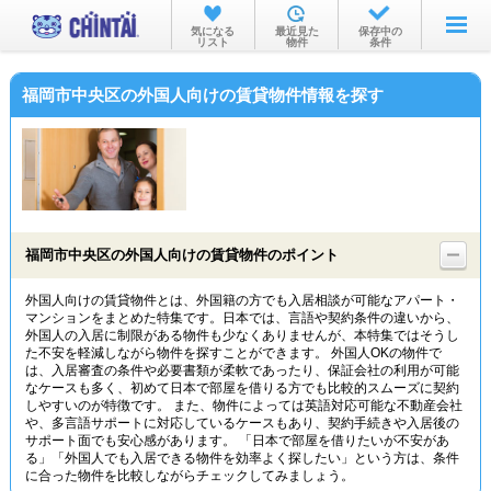
お部屋を探す
気になる
最近見た
保存中の
リスト
物件
条件
沿線・駅から
福岡市中央区の外国人向けの賃貸物件情報を探す
住所から
家賃相場から
通勤通学時間から
物件特集から
福岡市中央区の外国人向けの賃貸物件のポイント
不動産会社から
外国人向けの賃貸物件とは、外国籍の方でも入居相談が可能なアパート・
マンションをまとめた特集です。日本では、言語や契約条件の違いから、
TOP
外国人の入居に制限がある物件も少なくありませんが、本特集ではそうし
た不安を軽減しながら物件を探すことができます。 外国人OKの物件で
は、入居審査の条件や必要書類が柔軟であったり、保証会社の利用が可能
なケースも多く、初めて日本で部屋を借りる方でも比較的スムーズに契約
しやすいのが特徴です。 また、物件によっては英語対応可能な不動産会社
や、多言語サポートに対応しているケースもあり、契約手続きや入居後の
サポート面でも安心感があります。 「日本で部屋を借りたいが不安があ
る」「外国人でも入居できる物件を効率よく探したい」という方は、条件
に合った物件を比較しながらチェックしてみましょう。