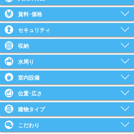
賃料･価格
セキュリティ
収納
水周り
室内設備
位置･広さ
建物タイプ
こだわり