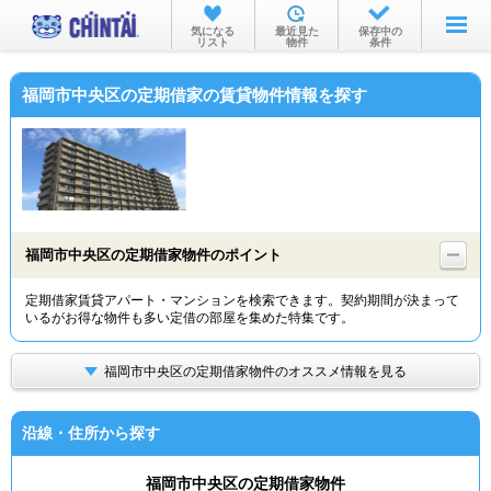
お部屋を探す
気になる
最近見た
保存中の
リスト
物件
条件
沿線・駅から
福岡市中央区の定期借家の賃貸物件情報を探す
住所から
家賃相場から
通勤通学時間から
物件特集から
福岡市中央区の定期借家物件のポイント
不動産会社から
定期借家賃貸アパート・マンションを検索できます。契約期間が決まって
いるがお得な物件も多い定借の部屋を集めた特集です。
TOP
福岡市中央区の定期借家物件のオススメ情報を見る
沿線・住所から探す
福岡市中央区の定期借家物件