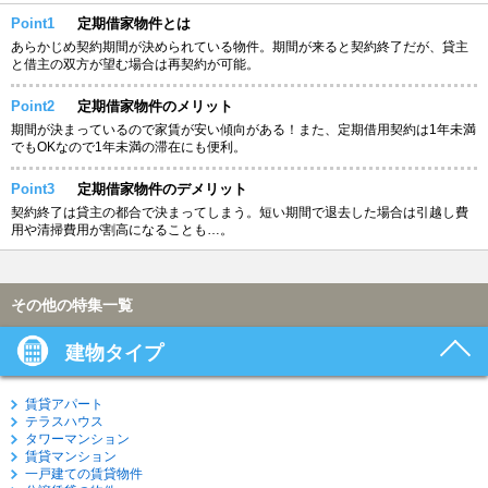
Point1
定期借家物件とは
あらかじめ契約期間が決められている物件。期間が来ると契約終了だが、貸主
と借主の双方が望む場合は再契約が可能。
Point2
定期借家物件のメリット
期間が決まっているので家賃が安い傾向がある！また、定期借用契約は1年未満
でもOKなので1年未満の滞在にも便利。
Point3
定期借家物件のデメリット
契約終了は貸主の都合で決まってしまう。短い期間で退去した場合は引越し費
用や清掃費用が割高になることも…。
その他の特集一覧
建物タイプ
賃貸アパート
テラスハウス
タワーマンション
賃貸マンション
一戸建ての賃貸物件