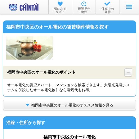
お部屋を探す
気になる
最近見た
保存中の
リスト
物件
条件
沿線・駅から
福岡市中央区のオール電化の賃貸物件情報を探す
住所から
家賃相場から
通勤通学時間から
物件特集から
福岡市中央区のオール電化のポイント
不動産会社から
オール電化の賃貸アパート・マンションを検索できます。太陽光発電シス
テムを併設したオール電化物件なら電気代もお得。
TOP
福岡市中央区のオール電化のオススメ情報を見る
沿線・住所から探す
福岡市中央区のオール電化