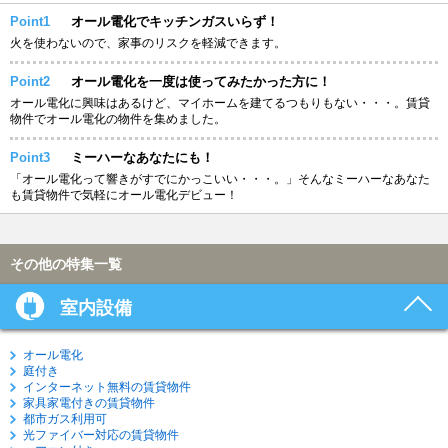
Point1
オール電化でキッチンガスいらず！
火を使わないので、家事のリスクを軽減できます。
Point2
オール電化を一度は使ってみたかった方に！
オール電化に興味はあるけど、マイホームを建てるつもりもない・・・。賃貸
物件でオール電化の物件を集めました。
Point3
ミーハーなあなたにも！
「オール電化って響きがすでにかっこいい・・・。」そんなミーハーなあなた
も賃貸物件で気軽にオール電化デビュー！
その他の特集一覧
室内設備
オール電化
庭付き
インターネット無料の賃貸物件
家具家電付きの賃貸物件
都市ガス利用可
光ファイバー対応の賃貸物件