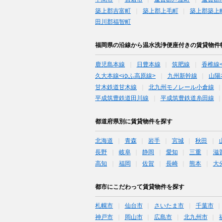
築上郡吉富町
築上郡上毛町
築上郡築上
田川郡福智町
福岡県の沿線から温水洗浄便座付きの賃貸物件
鹿児島本線
日豊本線
筑肥線
香椎線
久大本線<ゆふ高原線>
九州新幹線
山陽
甘木鉄道甘木線
北九州モノレール小倉線
平成筑豊鉄道田川線
平成筑豊鉄道糸田線
都道府県別に賃貸物件を探す
北海道
青森
岩手
宮城
秋田
長野
岐阜
静岡
愛知
三重
滋
高知
福岡
佐賀
長崎
熊本
大
都市にこだわって賃貸物件を探す
札幌市
仙台市
さいたま市
千葉市
神戸市
岡山市
広島市
北九州市