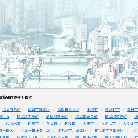
賃貸物件物件を探す
福岡市西区
福岡市城南区
福岡市早良区
小郡市
筑紫野市
春日
珂川市
糟屋郡宇美町
糟屋郡篠栗町
糟屋郡志免町
糟屋郡須惠町
糟
久留米市
柳川市
八女市
筑後市
大川市
うきは市
みやま市
市戸畑区
北九州市小倉北区
北九州市小倉南区
北九州市八幡東区
北
水巻町
遠賀郡岡垣町
遠賀郡遠賀町
鞍手郡小竹町
鞍手郡鞍手町