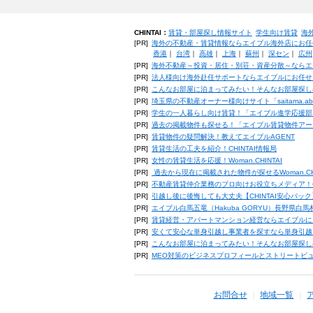
CHINTAI：
賃貸・部屋探し情報サイト
学生向け賃貸
海
[PR]
海外の不動産・賃貸情報ならエイブル海外店にお任
香港
｜
台湾
｜
高雄
｜
上海
｜
蘇州
｜
深セン
｜
広州
[PR]
海外不動産～投資・居住・別荘・資産分散～ならエ
[PR]
法人様向け海外赴任サポートならエイブルにお任せ
[PR]
こんなお部屋に泊まってみたい！そんなお部屋探し
[PR]
埼玉県の不動産オーナー様向けサイト「saitama.a
[PR]
学生の一人暮らし向け賃貸！「エイブル進学応援部
[PR]
過去の掲載物件も探せる！「エイブル賃貸物件アー
[PR]
賃貸物件の疑問解決！教えてエイブルAGENT
[PR]
賃貸生活の工夫を紹介！CHINTAI情報局
[PR]
女性の賃貸生活を応援！Woman.CHINTAI
[PR]
過去から現在に掲載された物件が探せるWoman.CH
[PR]
不動産賃貸仲介業務のプロ向けお役立ちメディア！CHIN
[PR]
引越し後に後悔しても大丈夫【CHINTAI安心パッ
[PR]
エイブル白馬五竜（Hakuba GORYU）長野県白
[PR]
賃貸経営・アパートマンション経営ならエイブルに
[PR]
安くて安心な単身引越し事業者を探すなら単身引越
[PR]
こんなお部屋に泊まってみたい！そんなお部屋探し
[PR]
MEO対策のビジネスプロフィールとストリートビ
お問合せ
地域一覧