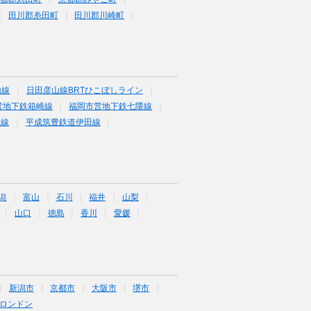
田川郡糸田町
田川郡川崎町
山線
日田彦山線BRTひこぼしライン
営地下鉄箱崎線
福岡市営地下鉄七隈線
塚線
平成筑豊鉄道伊田線
潟
富山
石川
福井
山梨
山口
徳島
香川
愛媛
新潟市
京都市
大阪市
堺市
ロンドン