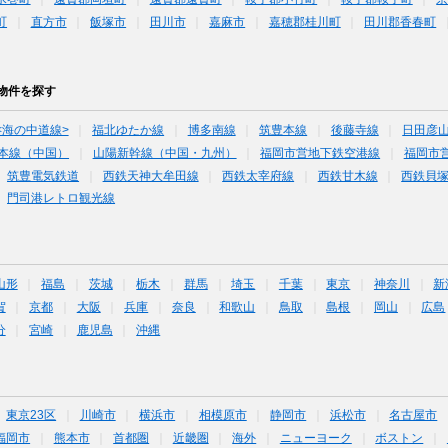
町
直方市
飯塚市
田川市
嘉麻市
嘉穂郡桂川町
田川郡香春町
物件を探す
<海の中道線>
福北ゆたか線
博多南線
筑豊本線
後藤寺線
日田彦
本線（中国）
山陽新幹線（中国・九州）
福岡市営地下鉄空港線
福岡市
筑豊電気鉄道
西鉄天神大牟田線
西鉄太宰府線
西鉄甘木線
西鉄貝
門司港レトロ観光線
山形
福島
茨城
栃木
群馬
埼玉
千葉
東京
神奈川
新
賀
京都
大阪
兵庫
奈良
和歌山
鳥取
島根
岡山
広島
分
宮崎
鹿児島
沖縄
東京23区
川崎市
横浜市
相模原市
静岡市
浜松市
名古屋市
福岡市
熊本市
首都圏
近畿圏
海外
ニューヨーク
ボストン