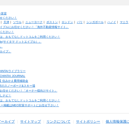
外賃貸
せください！
｜
天津
｜
ソウル
｜
ニューヨーク
｜
ボストン
｜
ロンドン
｜
パリ
｜
シンガポール
｜
ハノイ
｜
マニラ
イブルにお任せください！「海外不動産情報サイト」
ください！
は、おもてなしドットコムをご利用ください！
ble(サイタマ ドットエイブル）」
」
カイブ」
INTAIライブラリー
TAI JOURNAL
ク】住みかえ費用補助金
馬村のスノーボード&スキー場
お任せください！「オーナー様向けサイト」
しナビ！
は、おもてなしドットコムをご利用ください！
ュー掲載はMEO対策サポートにお任せ下さい！
アーカイブ
サイトマップ
リンクについて
サイトポリシー
個人情報保護