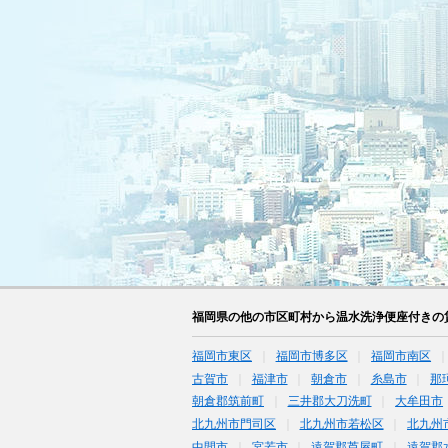
福岡県の他の市区町村から温水洗浄便座付きの
福岡市東区
福岡市博多区
福岡市南区
古賀市
福津市
朝倉市
糸島市
那
朝倉郡筑前町
三井郡大刀洗町
大牟田市
北九州市門司区
北九州市若松区
北九州
中間市
宮若市
遠賀郡芦屋町
遠賀郡