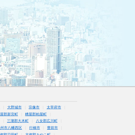
市
大野城市
宗像市
太宰府市
屋郡新宮町
糟屋郡粕屋町
三潴郡大木町
八女郡広川町
九州市八幡西区
行橋市
豊前市
京都郡苅田町
京都郡みやこ町