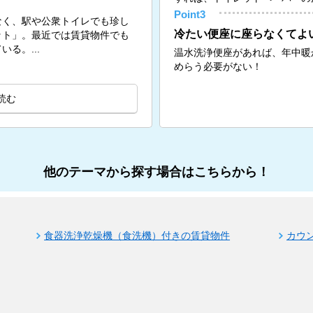
Point3
なく、駅や公衆トイレでも珍し
冷たい便座に座らなくてよ
ット」。最近では賃貸物件でも
る。...
温水洗浄便座があれば、年中暖
めらう必要がない！
読む
他のテーマから探す場合はこちらから！
食器洗浄乾燥機（食洗機）付きの賃貸物件
カウ