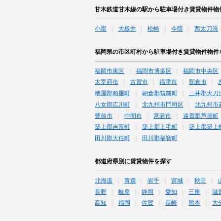
甘木鉄道甘木線の駅から駐車場付き賃貸物件物
小郡
大板井
松崎
今隈
西太刀洗
福岡県の市区町村から駐車場付き賃貸物件物件
福岡市東区
福岡市博多区
福岡市中央区
太宰府市
古賀市
福津市
朝倉市
糟屋郡粕屋町
朝倉郡筑前町
三井郡大刀
八女郡広川町
北九州市門司区
北九州市
豊前市
中間市
宮若市
遠賀郡芦屋町
築上郡吉富町
築上郡上毛町
築上郡築上
田川郡大任町
田川郡福智町
都道府県別に賃貸物件を探す
北海道
青森
岩手
宮城
秋田
長野
岐阜
静岡
愛知
三重
滋
高知
福岡
佐賀
長崎
熊本
大