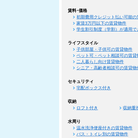
賃料･価格
初期費用クレジット払い可能の
家賃3万円以下の賃貸物件
学生割引制度（学割）が適用で
ライフスタイル
子供部屋・子供可の賃貸物件
ペット可・ペット相談可の賃貸
二人暮らし向け賃貸物件
シニア・高齢者相談可の賃貸物
セキュリティ
宅配ボックス付き
収納
ロフト付き
収納重
水周り
温水洗浄便座付きの賃貸物件
バス・トイレ別の賃貸物件