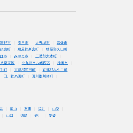
筑紫野市
春日市
大野城市
宗像市
須惠町
糟屋郡新宮町
糟屋郡久山町
は市
みやま市
三潴郡大木町
市八幡東区
北九州市八幡西区
行橋市
鞍手町
京都郡苅田町
京都郡みやこ町
田川郡糸田町
田川郡川崎町
潟
富山
石川
福井
山梨
山口
徳島
香川
愛媛