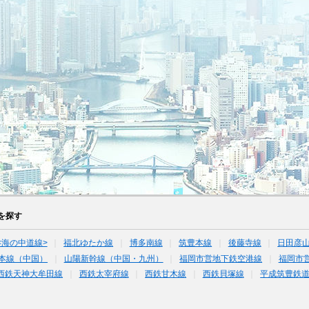
を探す
<海の中道線>
福北ゆたか線
博多南線
筑豊本線
後藤寺線
日田彦
本線（中国）
山陽新幹線（中国・九州）
福岡市営地下鉄空港線
福岡市
西鉄天神大牟田線
西鉄太宰府線
西鉄甘木線
西鉄貝塚線
平成筑豊鉄