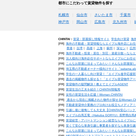
都市にこだわって賃貸物件を探す
札幌市
仙台市
さいたま市
千葉市
神戸市
岡山市
広島市
北九州市
CHINTAI：
賃貸・部屋探し情報サイト
学生向け賃貸
海
[PR]
海外の不動産・賃貸情報ならエイブル海外店にお任
香港
｜
台湾
｜
高雄
｜
上海
｜
蘇州
｜
深セン
｜
広州
[PR]
海外不動産～投資・居住・別荘・資産分散～ならエ
[PR]
法人様向け海外赴任サポートならエイブルにお任せ
[PR]
こんなお部屋に泊まってみたい！そんなお部屋探し
[PR]
埼玉県の不動産オーナー様向けサイト「saitama.a
[PR]
学生の一人暮らし向け賃貸！「エイブル進学応援部
[PR]
過去の掲載物件も探せる！「エイブル賃貸物件アー
[PR]
賃貸物件の疑問解決！教えてエイブルAGENT
[PR]
賃貸生活の工夫を紹介！CHINTAI情報局
[PR]
女性の賃貸生活を応援！Woman.CHINTAI
[PR]
過去から現在に掲載された物件が探せるWoman.CH
[PR]
不動産賃貸仲介業務のプロ向けお役立ちメディア！CHIN
[PR]
引越し後に後悔しても大丈夫【CHINTAI安心パッ
[PR]
エイブル白馬五竜（Hakuba GORYU）長野県白
[PR]
賃貸経営・アパートマンション経営ならエイブルに
[PR]
安くて安心な単身引越し事業者を探すなら単身引越
[PR]
こんなお部屋に泊まってみたい！そんなお部屋探し
[PR]
MEO対策のビジネスプロフィールとストリートビ