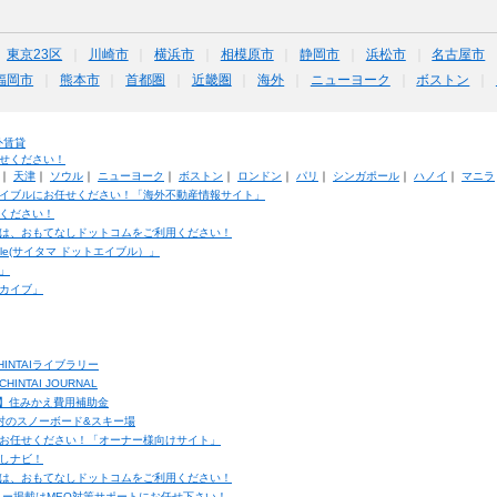
東京23区
川崎市
横浜市
相模原市
静岡市
浜松市
名古屋市
福岡市
熊本市
首都圏
近畿圏
海外
ニューヨーク
ボストン
外賃貸
せください！
｜
天津
｜
ソウル
｜
ニューヨーク
｜
ボストン
｜
ロンドン
｜
パリ
｜
シンガポール
｜
ハノイ
｜
マニラ
イブルにお任せください！「海外不動産情報サイト」
ください！
は、おもてなしドットコムをご利用ください！
ble(サイタマ ドットエイブル）」
」
カイブ」
INTAIライブラリー
TAI JOURNAL
ク】住みかえ費用補助金
馬村のスノーボード&スキー場
お任せください！「オーナー様向けサイト」
しナビ！
は、おもてなしドットコムをご利用ください！
ュー掲載はMEO対策サポートにお任せ下さい！