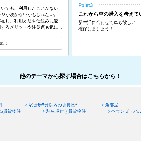
Point3
ていても、利用したことがない
これから車の購入を考えて
ージが湧かないかもしれない。
存在し、利用方法や仕組みに違
新生活に合わせて車も欲しい・
するメリットや注意点も気に...
確保しましょう！
読む
他のテーマから探す場合はこちらから！
件
駅徒歩5分以内の賃貸物件
角部屋
る賃貸物件
駐車場付き賃貸物件
ベランダ・バ