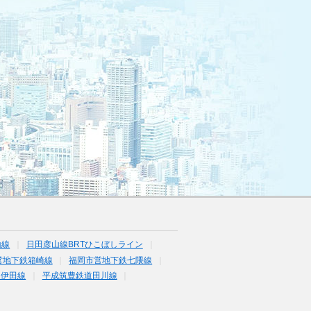
山線
日田彦山線BRTひこぼしライン
営地下鉄箱崎線
福岡市営地下鉄七隈線
道伊田線
平成筑豊鉄道田川線