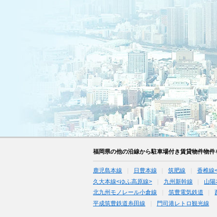
福岡県の他の沿線から駐車場付き賃貸物件物件
鹿児島本線
日豊本線
筑肥線
香椎線
久大本線<ゆふ高原線>
九州新幹線
山陽
北九州モノレール小倉線
筑豊電気鉄道
平成筑豊鉄道糸田線
門司港レトロ観光線