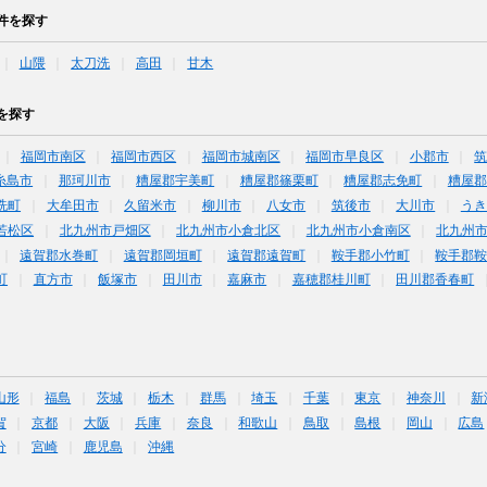
件を探す
山隈
太刀洗
高田
甘木
を探す
福岡市南区
福岡市西区
福岡市城南区
福岡市早良区
小郡市
糸島市
那珂川市
糟屋郡宇美町
糟屋郡篠栗町
糟屋郡志免町
糟屋郡
洗町
大牟田市
久留米市
柳川市
八女市
筑後市
大川市
うき
若松区
北九州市戸畑区
北九州市小倉北区
北九州市小倉南区
北九州
遠賀郡水巻町
遠賀郡岡垣町
遠賀郡遠賀町
鞍手郡小竹町
鞍手郡
町
直方市
飯塚市
田川市
嘉麻市
嘉穂郡桂川町
田川郡香春町
山形
福島
茨城
栃木
群馬
埼玉
千葉
東京
神奈川
新
賀
京都
大阪
兵庫
奈良
和歌山
鳥取
島根
岡山
広島
分
宮崎
鹿児島
沖縄