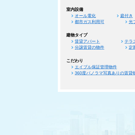
室内設備
オール電化
庭付き
都市ガス利用可
光
建物タイプ
賃貸アパート
テラ
分譲賃貸の物件
定
こだわり
エイブル保証管理物件
360度パノラマ写真ありの賃貸