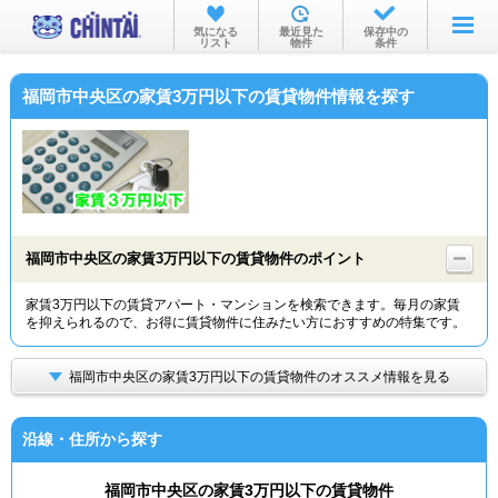
お部屋を探す
気になる
最近見た
保存中の
リスト
物件
条件
沿線・駅から
福岡市中央区の家賃3万円以下の賃貸物件情報を探す
住所から
家賃相場から
通勤通学時間から
物件特集から
福岡市中央区の家賃3万円以下の賃貸物件のポイント
不動産会社から
家賃3万円以下の賃貸アパート・マンションを検索できます。毎月の家賃
を抑えられるので、お得に賃貸物件に住みたい方におすすめの特集です。
TOP
福岡市中央区の家賃3万円以下の賃貸物件のオススメ情報を見る
沿線・住所から探す
福岡市中央区の家賃3万円以下の賃貸物件