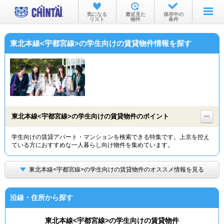
お部屋を探す
気になる
最近見た
保存中の
リスト
物件
条件
沿線・駅から
東北本線<宇都宮線>の学生向けの賃貸物件情報を探す
住所から
家賃相場から
通勤通学時間から
物件特集から
東北本線<宇都宮線>の学生向けの賃貸物件のポイント
不動産会社から
学生向けの賃貸アパート・マンションを検索できる特集です。上京を控え
ている方におすすめな一人暮らし向け物件を集めています。
TOP
東北本線<宇都宮線>の学生向けの賃貸物件のオススメ情報を見る
沿線・住所から探す
東北本線<宇都宮線>の学生向けの賃貸物件