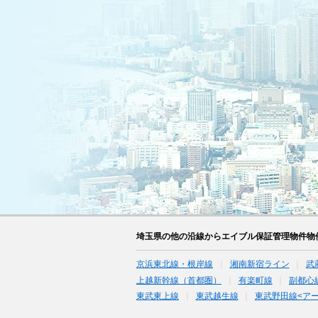
埼玉県の他の沿線からエイブル保証管理物件物
京浜東北線・根岸線
湘南新宿ライン
武
上越新幹線（首都圏）
有楽町線
副都心
東武東上線
東武越生線
東武野田線<ア