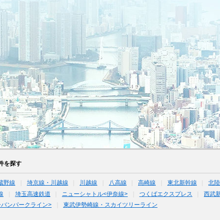
件を探す
蔵野線
埼京線・川越線
川越線
八高線
高崎線
東北新幹線
北
線
埼玉高速鉄道
ニューシャトル<伊奈線>
つくばエクスプレス
西武
ーバンパークライン>
東武伊勢崎線・スカイツリーライン