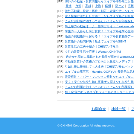
[PR]
海外の不動産・賃貸情報ならエイブル海外店にお任
香港
｜
台湾
｜
高雄
｜
上海
｜
蘇州
｜
深セン
｜
広州
[PR]
海外不動産～投資・居住・別荘・資産分散～ならエ
[PR]
法人様向け海外赴任サポートならエイブルにお任せ
[PR]
こんなお部屋に泊まってみたい！そんなお部屋探し
[PR]
埼玉県の不動産オーナー様向けサイト「saitama.a
[PR]
学生の一人暮らし向け賃貸！「エイブル進学応援部
[PR]
過去の掲載物件も探せる！「エイブル賃貸物件アー
[PR]
賃貸物件の疑問解決！教えてエイブルAGENT
[PR]
賃貸生活の工夫を紹介！CHINTAI情報局
[PR]
女性の賃貸生活を応援！Woman.CHINTAI
[PR]
過去から現在に掲載された物件が探せるWoman.CH
[PR]
不動産賃貸仲介業務のプロ向けお役立ちメディア！CHIN
[PR]
引越し後に後悔しても大丈夫【CHINTAI安心パッ
[PR]
エイブル白馬五竜（Hakuba GORYU）長野県白
[PR]
賃貸経営・アパートマンション経営ならエイブルに
[PR]
安くて安心な単身引越し事業者を探すなら単身引越
[PR]
こんなお部屋に泊まってみたい！そんなお部屋探し
[PR]
MEO対策のビジネスプロフィールとストリートビ
お問合せ
地域一覧
© CHINTAI Corporation All rights reserved.