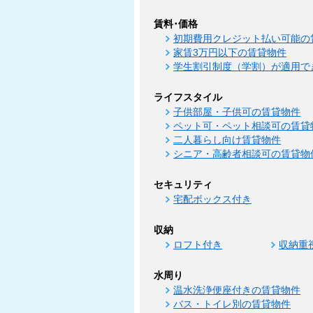
賃料･価格
初期費用クレジット払い可能の
家賃3万円以下の賃貸物件
学生割引制度（学割）が適用で
ライフスタイル
子供部屋・子供可の賃貸物件
ペット可・ペット相談可の賃貸
二人暮らし向け賃貸物件
シニア・高齢者相談可の賃貸物
セキュリティ
宅配ボックス付き
収納
ロフト付き
収納重
水周り
温水洗浄便座付きの賃貸物件
バス・トイレ別の賃貸物件