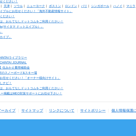
せください！
｜
天津
｜
ソウル
｜
ニューヨーク
｜
ボストン
｜
ロンドン
｜
パリ
｜
シンガポール
｜
ハノイ
｜
マニラ
イブルにお任せください！「海外不動産情報サイト」
ください！
は、おもてなしドットコムをご利用ください！
ble(サイタマ ドットエイブル）」
」
カイブ」
INTAIライブラリー
TAI JOURNAL
ク】住みかえ費用補助金
馬村のスノーボード&スキー場
お任せください！「オーナー様向けサイト」
しナビ！
は、おもてなしドットコムをご利用ください！
ュー掲載はMEO対策サポートにお任せ下さい！
アーカイブ
サイトマップ
リンクについて
サイトポリシー
個人情報保護