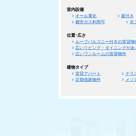
室内設備
オール電化
庭付き
都市ガス利用可
光
位置･広さ
ルーフバルコニー付きの賃貸物
広いリビング・ダイニングがあ
広いワンルームの賃貸物件
建物タイプ
賃貸アパート
テラ
定期借家物件
メゾ