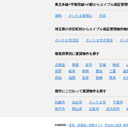
東北本線<宇都宮線>の駅からエイブル保証管
浦和
さいたま新都心
大宮
埼玉県の市区町村からエイブル保証管理物件物
さいたま市北区
さいたま市大宮区
さい
都道府県別に賃貸物件を探す
北海道
青森
岩手
宮城
秋田
長野
岐阜
静岡
愛知
三重
滋
高知
福岡
佐賀
長崎
熊本
大
都市にこだわって賃貸物件を探す
札幌市
仙台市
さいたま市
千葉市
神戸市
岡山市
広島市
北九州市
CHINTAI：
賃貸・部屋探し情報サイト
学生向け賃貸
海