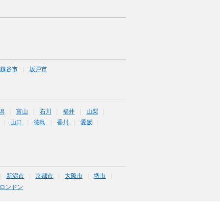
越谷市
坂戸市
潟
富山
石川
福井
山梨
山口
徳島
香川
愛媛
新潟市
京都市
大阪市
堺市
ロンドン