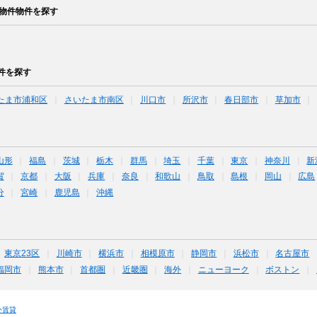
理物件物件を探す
件を探す
たま市浦和区
さいたま市南区
川口市
所沢市
春日部市
草加市
山形
福島
茨城
栃木
群馬
埼玉
千葉
東京
神奈川
新
賀
京都
大阪
兵庫
奈良
和歌山
鳥取
島根
岡山
広島
分
宮崎
鹿児島
沖縄
東京23区
川崎市
横浜市
相模原市
静岡市
浜松市
名古屋市
福岡市
熊本市
首都圏
近畿圏
海外
ニューヨーク
ボストン
外賃貸