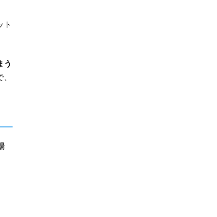
ット
まう
で、
場