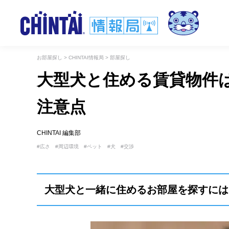
お部屋探し
>
CHINTAI情報局
>
部屋探し
大型犬と住める賃貸物件
注意点
CHINTAI 編集部
広さ
周辺環境
ペット
犬
交渉
大型犬と一緒に住めるお部屋を探すには