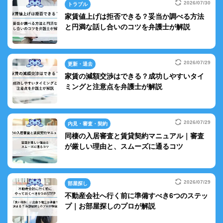
2026/07/30
トラブル
家賃値上げは拒否できる？妥当か調べる方法
と円満な話し合いのコツを弁護士が解説
2026/07/29
更新・退去
家賃の減額交渉はできる？成功しやすいタイ
ミングと注意点を弁護士が解説
2026/07/29
内見・審査・契約
同棲の入居審査と賃貸契約マニュアル｜審査
が厳しい理由と、スムーズに通るコツ
2026/07/29
部屋探し
不動産会社へ行く前に準備すべき6つのステッ
プ｜お部屋探しのプロが解説