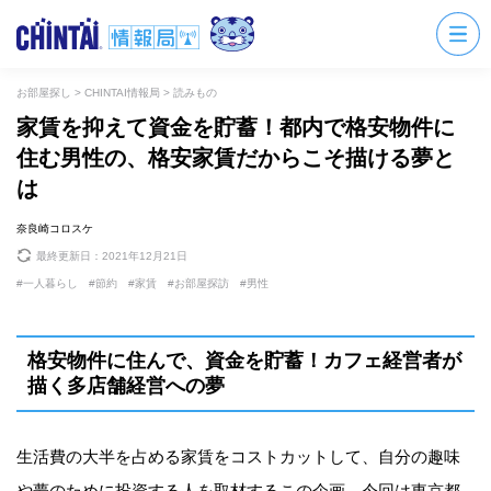
お部屋探し
>
CHINTAI情報局
>
読みもの
家賃を抑えて資金を貯蓄！都内で格安物件に
住む男性の、格安家賃だからこそ描ける夢と
は
奈良崎コロスケ
最終更新日：
2021年12月21日
一人暮らし
節約
家賃
お部屋探訪
男性
格安物件に住んで、資金を貯蓄！カフェ経営者が
描く多店舗経営への夢
生活費の大半を占める家賃をコストカットして、自分の趣味
や夢のために投資する人を取材するこの企画。今回は東京都