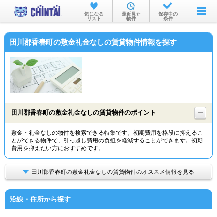
お部屋を探す
気になる
最近見た
保存中の
リスト
物件
条件
沿線・駅から
田川郡香春町の敷金礼金なしの賃貸物件情報を探す
住所から
家賃相場から
通勤通学時間から
物件特集から
田川郡香春町の敷金礼金なしの賃貸物件のポイント
不動産会社から
敷金・礼金なしの物件を検索できる特集です。初期費用を格段に抑えるこ
とができる物件で、引っ越し費用の負担を軽減することができます。初期
TOP
費用を抑えたい方におすすめです。
田川郡香春町の敷金礼金なしの賃貸物件のオススメ情報を見る
沿線・住所から探す