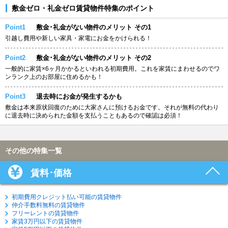
敷金ゼロ・礼金ゼロ賃貸物件特集のポイント
Point1
敷金･礼金がない物件のメリット その1
引越し費用や新しい家具・家電にお金をかけられる！
Point2
敷金･礼金がない物件のメリット その2
一般的に家賃×6ヶ月かかるといわれる初期費用。これを家賃にまわせるのでワ
ンランク上のお部屋に住めるかも！
Point3
退去時にお金が発生するかも
敷金は本来原状回復のために大家さんに預けるお金です。それが無料の代わり
に退去時に決められた金額を支払うこともあるので確認は必須！
その他の特集一覧
賃料･価格
初期費用クレジット払い可能の賃貸物件
仲介手数料無料の賃貸物件
フリーレントの賃貸物件
家賃3万円以下の賃貸物件