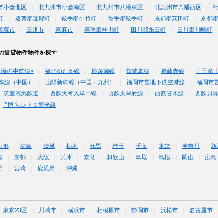
市小倉北区
北九州市小倉南区
北九州市八幡東区
北九州市八幡西区
町
遠賀郡遠賀町
鞍手郡小竹町
鞍手郡鞍手町
京都郡苅田町
京都
飯塚市
田川市
嘉麻市
嘉穂郡桂川町
田川郡糸田町
田川郡川崎町
下の賃貸物件物件を探す
<海の中道線>
福北ゆたか線
博多南線
筑豊本線
後藤寺線
日田彦
本線（中国）
山陽新幹線（中国・九州）
福岡市営地下鉄空港線
福岡市
筑豊電気鉄道
西鉄天神大牟田線
西鉄太宰府線
西鉄甘木線
西鉄貝
門司港レトロ観光線
山形
福島
茨城
栃木
群馬
埼玉
千葉
東京
神奈川
新
賀
京都
大阪
兵庫
奈良
和歌山
鳥取
島根
岡山
広島
分
宮崎
鹿児島
沖縄
東京23区
川崎市
横浜市
相模原市
静岡市
浜松市
名古屋市