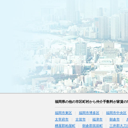
福岡県の他の市区町村から仲介手数料が家賃の
福岡市東区
福岡市博多区
福岡市中央区
太宰府市
古賀市
福津市
朝倉市
糟屋郡粕屋町
朝倉郡筑前町
三井郡大刀