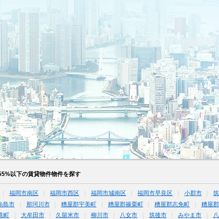
55%以下の賃貸物件物件を探す
福岡市南区
福岡市西区
福岡市城南区
福岡市早良区
小郡市
糸島市
那珂川市
糟屋郡宇美町
糟屋郡篠栗町
糟屋郡志免町
糟屋郡
洗町
大牟田市
久留米市
柳川市
八女市
筑後市
みやま市
八