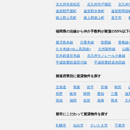
北九州市若松区
北九州市戸畑区
北九州
遠賀郡芦屋町
遠賀郡水巻町
遠賀郡岡垣
築上郡上毛町
築上郡築上町
直方市
福岡県の沿線から仲介手数料が家賃の55%以
鹿児島本線
日豊本線
筑肥線
香椎線
久大本線<ゆふ高原線>
九州新幹線
山陽
甘木鉄道甘木線
北九州モノレール小倉線
平成筑豊鉄道田川線
平成筑豊鉄道糸田線
都道府県別に賃貸物件を探す
北海道
青森
岩手
宮城
秋田
長野
岐阜
静岡
愛知
三重
滋
高知
福岡
佐賀
長崎
熊本
大
都市にこだわって賃貸物件を探す
札幌市
仙台市
さいたま市
千葉市