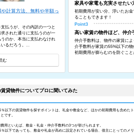
家具や家電も充実させたい
場や計算方法、無料や半額っ
初期費用が安い分、浮いたお金
ることもできます！
Point3
を支払うが、その内訳の一つと
高い家賃の物件ほど、仲介
請求された通りに支払うのが一
払うのか、本当に支払わなけれ
仲介手数料は、物件の家賃によ
るだろう。...
介手数料が家賃の55%以下の
初期費用が膨らむのを防ぐこと
読む
の賃貸物件についてプロに聞いてみた
55％以下の賃貸物件を探すポイントは、礼金や敷金など、ほかの初期費用も含めた
ことです。
期費用といえば、敷金・礼金・仲介手数料の3つが挙げられます。
55％以下であっても、敷金や礼金が高めに設定されている場合、借主にとってのメ