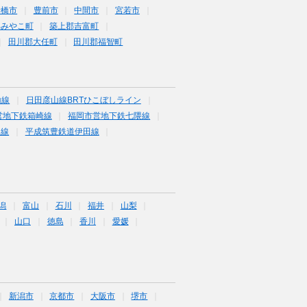
行橋市
豊前市
中間市
宮若市
郡みやこ町
築上郡吉富町
田川郡大任町
田川郡福智町
山線
日田彦山線BRTひこぼしライン
営地下鉄箱崎線
福岡市営地下鉄七隈線
塚線
平成筑豊鉄道伊田線
潟
富山
石川
福井
山梨
山口
徳島
香川
愛媛
新潟市
京都市
大阪市
堺市